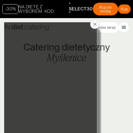
"
NA DIETĘ Z
Kup ze
-30%
SELECT30
Kup
WYBOREM. KOD:
zniżką
"
Zamów teraz
Catering dietetyczny
Myślenice