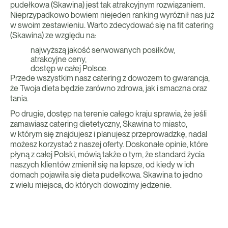
pudełkowa (Skawina) jest tak atrakcyjnym rozwiązaniem.
Nieprzypadkowo bowiem niejeden ranking wyróżnił nas już
w swoim zestawieniu. Warto zdecydować się na fit catering
(Skawina) ze względu na:
najwyższą jakość serwowanych posiłków,
atrakcyjne ceny,
dostęp w całej Polsce.
Przede wszystkim nasz catering z dowozem to gwarancja,
że Twoja dieta będzie zarówno zdrowa, jak i smaczna oraz
tania.
Po drugie, dostęp na terenie całego kraju sprawia, że jeśli
zamawiasz catering dietetyczny, Skawina to miasto,
w którym się znajdujesz i planujesz przeprowadzkę, nadal
możesz korzystać z naszej oferty. Doskonałe opinie, które
płyną z całej Polski, mówią także o tym, że standard życia
naszych klientów zmienił się na lepsze, od kiedy w ich
domach pojawiła się dieta pudełkowa. Skawina to jedno
z wielu miejsca, do których dowozimy jedzenie.