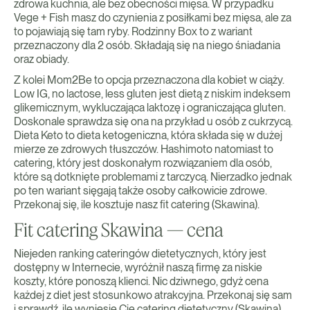
zdrowa kuchnia, ale bez obecności mięsa. W przypadku
Vege + Fish masz do czynienia z posiłkami bez mięsa, ale za
to pojawiają się tam ryby. Rodzinny Box to z wariant
przeznaczony dla 2 osób. Składają się na niego śniadania
oraz obiady.
Z kolei Mom2Be to opcja przeznaczona dla kobiet w ciąży.
Low IG, no lactose, less gluten jest dietą z niskim indeksem
glikemicznym, wykluczająca laktozę i ograniczająca gluten.
Doskonale sprawdza się ona na przykład u osób z cukrzycą.
Dieta Keto to dieta ketogeniczna, która składa się w dużej
mierze ze zdrowych tłuszczów. Hashimoto natomiast to
catering, który jest doskonałym rozwiązaniem dla osób,
które są dotknięte problemami z tarczycą. Nierzadko jednak
po ten wariant sięgają także osoby całkowicie zdrowe.
Przekonaj się, ile kosztuje nasz fit catering (Skawina).
Fit catering Skawina — cena
Niejeden ranking cateringów dietetycznych, który jest
dostępny w Internecie, wyróżnił naszą firmę za niskie
koszty, które ponoszą klienci. Nic dziwnego, gdyż cena
każdej z diet jest stosunkowo atrakcyjna. Przekonaj się sam
i sprawdź, ile wyniesie Cię catering dietetyczny (Skawina).