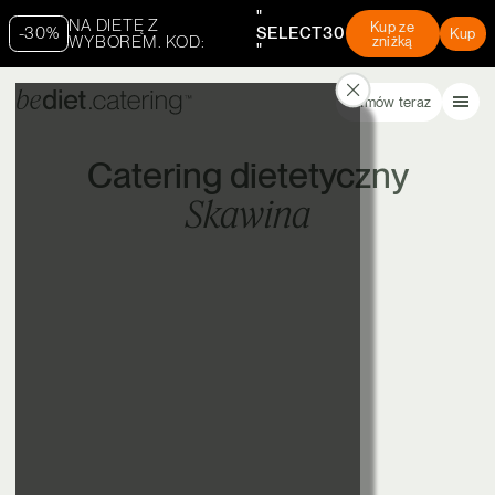
"
NA DIETĘ Z
Kup ze
-30%
SELECT30
Kup
WYBOREM. KOD:
zniżką
"
Zamów teraz
Catering dietetyczny
Skawina