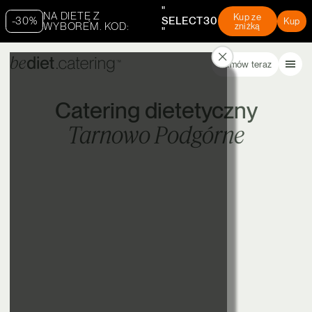
"
NA DIETĘ Z
Kup ze
-30%
SELECT30
Kup
WYBOREM. KOD:
zniżką
"
Zamów teraz
Catering dietetyczny
Tarnowo Podgórne