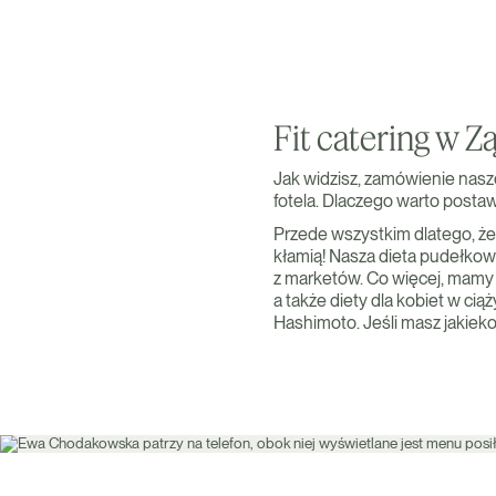
Fit catering w 
Jak widzisz, zamówienie nasze
fotela. Dlaczego warto postaw
Przede wszystkim dlatego, ż
kłamią! Nasza dieta pudełkow
z marketów. Co więcej, mamy b
a także diety dla kobiet w cią
Hashimoto. Jeśli masz jakieko
Zamów teraz