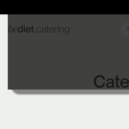
S
Cate