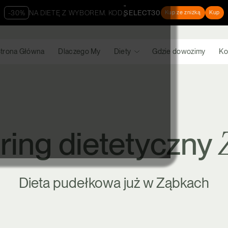
"
-30%
NA DIETĘ Z WYBOREM. KOD:
SELECT30
Kup ze zniżką
Kup
"
trona Główna
Dlaczego My
Diety
Gdzie dowozimy
Ko
ring dietetyczny
Dieta pudełkowa już w Ząbkach