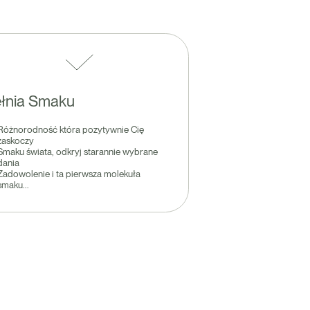
łnia Smaku
Różnorodność która pozytywnie Cię
zaskoczy
Smaku świata, odkryj starannie wybrane
dania
Zadowolenie i ta pierwsza molekuła
smaku...