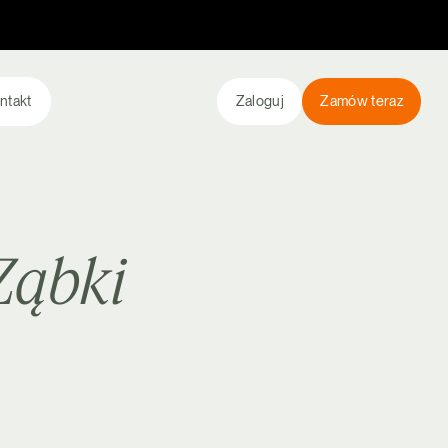
ntakt
Zaloguj
Zamów teraz
Ząbki