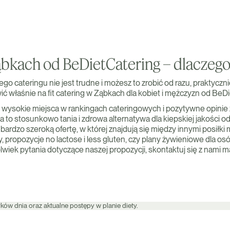
Ząbkach od BeDietCatering – dlaczeg
go cateringu nie jest trudne i możesz to zrobić od razu, praktycz
ić właśnie na fit catering w Ząbkach dla kobiet i mężczyzn od BeD
e wysokie miejsca w rankingach cateringowych i pozytywne opinie
a to stosunkowo tania i zdrowa alternatywa dla kiepskiej jakości
ardzo szeroką ofertę, w której znajdują się między innymi posiłki 
ży, propozycje no lactose i less gluten, czy plany żywieniowe dla o
lwiek pytania dotyczące naszej propozycji, skontaktuj się z nami ma