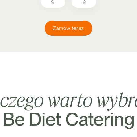
Zamów teraz
aczego warto wyb
Be Diet Catering