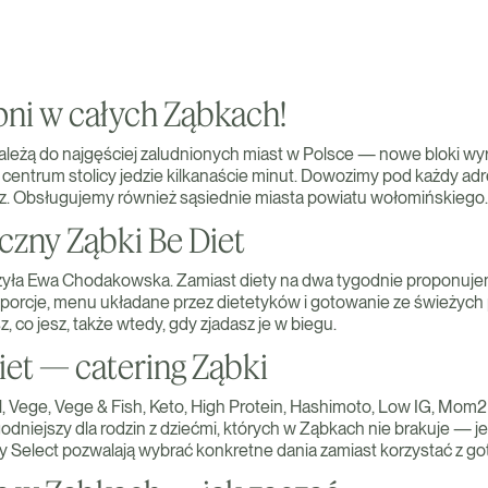
ni w całych Ząbkach!
ależą do najgęściej zaludnionych miast w Polsce — nowe bloki wyra
 centrum stolicy jedzie kilkanaście minut. Dowozimy pod każdy adre
sz. Obsługujemy również sąsiednie miasta powiatu wołomińskiego.
czny Ząbki Be Diet
rzyła Ewa Chodakowska. Zamiast diety na dwa tygodnie proponuje
e porcje, menu układane przez dietetyków i gotowanie ze świeżych
, co jesz, także wtedy, gdy zjadasz je w biegu.
iet — catering Ząbki
, Vege, Vege & Fish, Keto, High Protein, Hashimoto, Low IG, Mo
odniejszy dla rodzin z dziećmi, których w Ząbkach nie brakuje —
 Select pozwalają wybrać konkretne dania zamiast korzystać z g