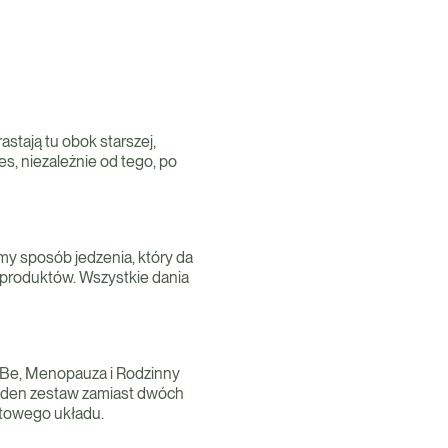
stają tu obok starszej,
s, niezależnie od tego, po
my sposób jedzenia, który da
 produktów. Wszystkie dania
m2Be, Menopauza i Rodzinny
 jeden zestaw zamiast dwóch
otowego układu.