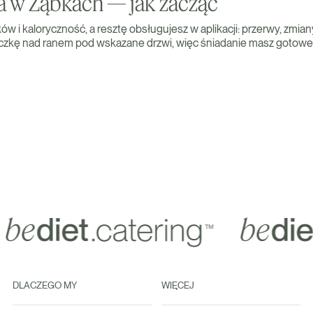
a w Ząbkach — jak zacząć
ków i kaloryczność, a resztę obsługujesz w aplikacji: przerwy, zmian
paczkę nad ranem pod wskazane drzwi, więc śniadanie masz gotowe
DLACZEGO MY
WIĘCEJ