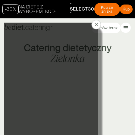
"
NA DIETĘ Z
Kup ze
-30%
SELECT30
Kup
WYBOREM. KOD:
zniżką
"
Zamów teraz
Catering dietetyczny
Zielonka