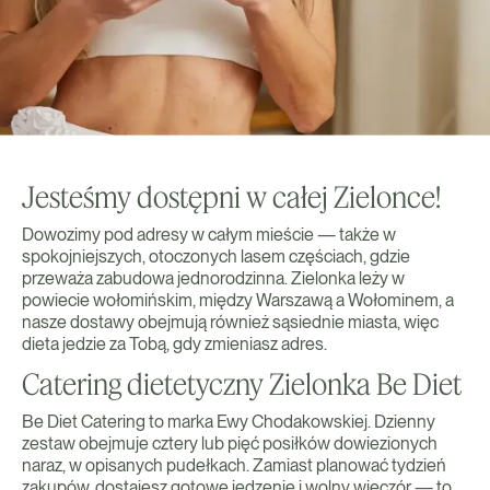
Jesteśmy dostępni w całej Zielonce!
Dowozimy pod adresy w całym mieście — także w
spokojniejszych, otoczonych lasem częściach, gdzie
przeważa zabudowa jednorodzinna. Zielonka leży w
powiecie wołomińskim, między Warszawą a Wołominem, a
nasze dostawy obejmują również sąsiednie miasta, więc
dieta jedzie za Tobą, gdy zmieniasz adres.
Catering dietetyczny Zielonka Be Diet
Be Diet Catering to marka Ewy Chodakowskiej. Dzienny
zestaw obejmuje cztery lub pięć posiłków dowiezionych
naraz, w opisanych pudełkach. Zamiast planować tydzień
zakupów, dostajesz gotowe jedzenie i wolny wieczór — to