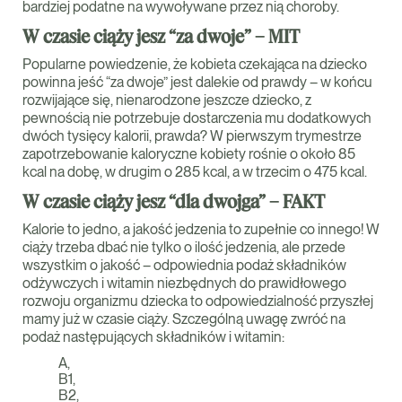
bardziej podatne na wywoływane przez nią choroby.
W czasie ciąży jesz “za dwoje” – MIT
Popularne powiedzenie, że kobieta czekająca na dziecko
powinna jeść “za dwoje” jest dalekie od prawdy – w końcu
rozwijające się, nienarodzone jeszcze dziecko, z
pewnością nie potrzebuje dostarczenia mu dodatkowych
dwóch tysięcy kalorii, prawda? W pierwszym trymestrze
zapotrzebowanie kaloryczne kobiety rośnie o około 85
kcal na dobę, w drugim o 285 kcal, a w trzecim o 475 kcal.
W czasie ciąży jesz “dla dwojga” – FAKT
Kalorie to jedno, a jakość jedzenia to zupełnie co innego! W
ciąży trzeba dbać nie tylko o ilość jedzenia, ale przede
wszystkim o jakość – odpowiednia podaż składników
odżywczych i witamin niezbędnych do prawidłowego
rozwoju organizmu dziecka to odpowiedzialność przyszłej
mamy już w czasie ciąży. Szczególną uwagę zwróć na
podaż następujących składników i witamin:
A,
B1,
B2,