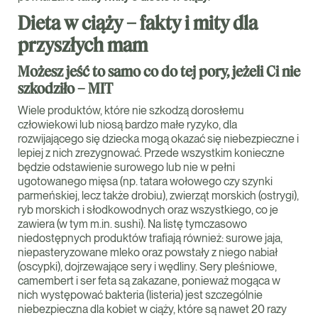
Dieta w ciąży – fakty i mity dla
przyszłych mam
Możesz jeść to samo co do tej pory, jeżeli Ci nie
szkodziło – MIT
Wiele produktów, które nie szkodzą dorosłemu
człowiekowi lub niosą bardzo małe ryzyko, dla
rozwijającego się dziecka mogą okazać się niebezpieczne i
lepiej z nich zrezygnować. Przede wszystkim konieczne
będzie odstawienie surowego lub nie w pełni
ugotowanego mięsa (np. tatara wołowego czy szynki
parmeńskiej, lecz także drobiu), zwierząt morskich (ostrygi),
ryb morskich i słodkowodnych oraz wszystkiego, co je
zawiera (w tym m.in. sushi). Na listę tymczasowo
niedostępnych produktów trafiają również: surowe jaja,
niepasteryzowane mleko oraz powstały z niego nabiał
(oscypki), dojrzewające sery i wędliny. Sery pleśniowe,
camembert i ser feta są zakazane, ponieważ mogąca w
nich występować bakteria (listeria) jest szczególnie
niebezpieczna dla kobiet w ciąży, które są nawet 20 razy