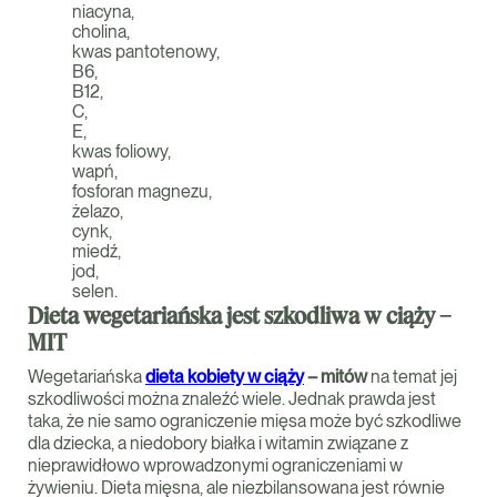
niacyna,
cholina,
kwas pantotenowy,
B6,
B12,
C,
E,
kwas foliowy,
wapń,
fosforan magnezu,
żelazo,
cynk,
miedź,
jod,
selen.
Dieta wegetariańska jest szkodliwa w ciąży –
MIT
Wegetariańska
dieta kobiety w ciąży
– mitów
na temat jej
szkodliwości można znaleźć wiele. Jednak prawda jest
taka, że nie samo ograniczenie mięsa może być szkodliwe
dla dziecka, a niedobory białka i witamin związane z
nieprawidłowo wprowadzonymi ograniczeniami w
żywieniu. Dieta mięsna, ale niezbilansowana jest równie