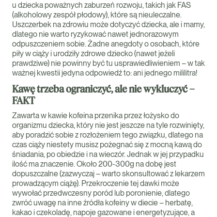
u dziecka poważnych zaburzeń rozwoju, takich jak FAS
(alkoholowy zespół płodowy), które są nieuleczalne.
Uszczerbek na zdrowiu może dotyczyć dziecka, ale i mamy,
dlatego nie warto ryzykować nawet jednorazowym
odpuszczeniem sobie. Żadne anegdoty o osobach, które
piły w ciąży i urodziły zdrowe dziecko (nawet jeżeli
prawdziwe) nie powinny być tu usprawiedliwieniem – w tak
ważnej kwestii jedyna odpowiedź to: ani jednego mililitra!
Kawę trzeba ograniczyć, ale nie wykluczyć –
FAKT
Zawarta w kawie kofeina przenika przez łożysko do
organizmu dziecka, który nie jest jeszcze na tyle rozwinięty,
aby poradzić sobie z rozłożeniem tego związku, dlatego na
czas ciąży niestety musisz pożegnać się z mocną kawą do
śniadania, po obiedzie i na wieczór. Jednak w jej przypadku
ilość ma znaczenie. Około 200-300g na dobę jest
dopuszczalne (zazwyczaj – warto skonsultować z lekarzem
prowadzącym ciążę). Przekroczenie tej dawki może
wywołać przedwczesny poród lub poronienie, dlatego
zwróć uwagę na inne źródła kofeiny w diecie – herbatę,
kakao i czekoladę, napoje gazowane i energetyzujące, a