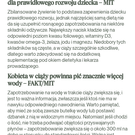
dla prawidłowego rozwoju dziecka – MIT
Zbilansowane żywienie to podstawa zapewnienia dziecku
prawidłowego rozwoju, jednak najczęściej samą dietą nie
da się uzupełnić rosnącego zapotrzebowania na niektóre
składniki odżywcze. Największy nacisk kładzie się na
odpowiedni poziom kwasu foliowego, witaminy D3,
kwasów omega-3, żelaza, jodu i magnezu. Niedobory tych
składników są częste, a w ciąży szczególnie szkodliwe,
dlatego warto zdecydować się na dodatkową
suplementację pod okiem dietetyka i lekarza
prowadzącego.
Kobieta w ciąży powinna pić znacznie więcej
wody – FAKT/MIT
Zapotrzebowanie na wodę w trakcie ciąży zwiększa się, i
jest to ważna informacja, zwłaszcza jeśli ktoś nie ma w
nawyku odpowiedniego nawodnienia. Warto pamiętać,
aby mieć ze sobą zawsze butelkę wody lub postawić
dzbanek z nią w widocznym miejscu. Natomiast jeśli chodzi
o ilość, nie trzeba podwajać objętości przyswajanych
płynów – zapotrzebowanie zwiększa się o około 300 ml na
dobę w stosunku do standardowej ilości. Ważna jest