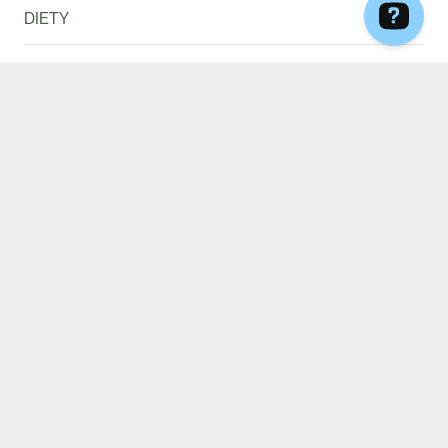
DIETY
Select
Hashimoto
Optimal
Summer Ready
Vege
Keto
Vege & Fish
Rodzinny Box
Mom2Be
Menopauza
Low IG, Low Gluten &
High Protein
Lactose
DLACZEGO MY
Bezkompromisowa jakość