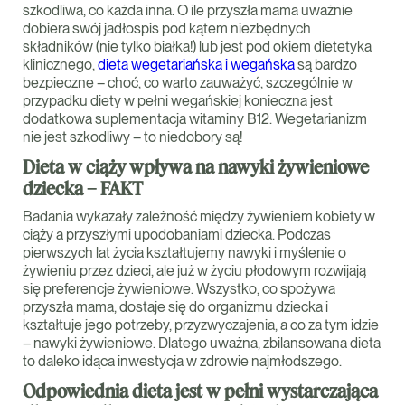
szkodliwa, co każda inna. O ile przyszła mama uważnie
dobiera swój jadłospis pod kątem niezbędnych
składników (nie tylko białka!) lub jest pod okiem dietetyka
klinicznego,
dieta wegetariańska i wegańska
są bardzo
bezpieczne – choć, co warto zauważyć, szczególnie w
przypadku diety w pełni wegańskiej konieczna jest
dodatkowa suplementacja witaminy B12. Wegetarianizm
nie jest szkodliwy – to niedobory są!
Dieta w ciąży wpływa na nawyki żywieniowe
dziecka – FAKT
Badania wykazały zależność między żywieniem kobiety w
ciąży a przyszłymi upodobaniami dziecka. Podczas
pierwszych lat życia kształtujemy nawyki i myślenie o
żywieniu przez dzieci, ale już w życiu płodowym rozwijają
się preferencje żywieniowe. Wszystko, co spożywa
przyszła mama, dostaje się do organizmu dziecka i
kształtuje jego potrzeby, przyzwyczajenia, a co za tym idzie
– nawyki żywieniowe. Dlatego uważna, zbilansowana dieta
to daleko idąca inwestycja w zdrowie najmłodszego.
Odpowiednia dieta jest w pełni wystarczająca