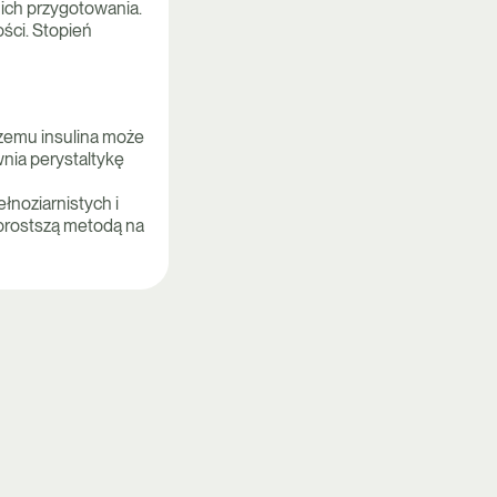
ich przygotowania.
ści. Stopień
czemu insulina może
nia perystaltykę
łnoziarnistych i
jprostszą metodą na