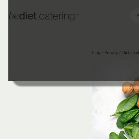
S
Blog
Porady
Dieta o n