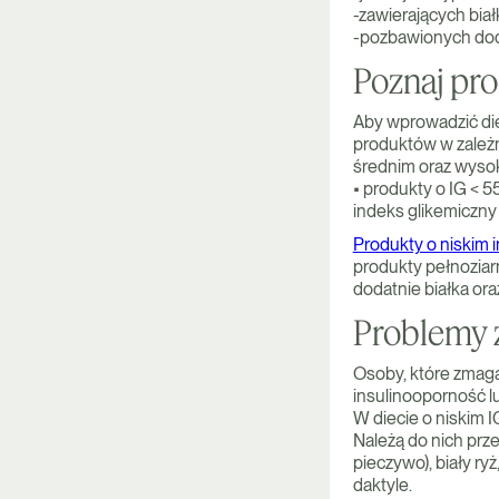
-zawierających białk
-pozbawionych dod
Poznaj pro
Aby wprowadzić die
produktów w zależn
średnim oraz wysok
• produkty o IG < 5
indeks glikemiczny
Produkty o niskim 
produkty pełnoziarni
dodatnie białka ora
Problemy 
Osoby, które zmaga
insulinooporność l
W diecie o niskim 
Należą do nich prze
pieczywo), biały r
daktyle.