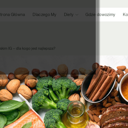
trona Główna
Dlaczego My
Diety
Gdzie dowozimy
Ko
iskim IG – dla kogo jest najlepsza?