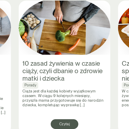
10 zasad żywienia w czasie
Cz
ciąży, czyli dbanie o zdrowie
sp
matki i dziecka
ni
Porady
Po
Ciąża jest dla każdej kobiety wyjątkowym
W c
czasem. W ciągu 9 kolejnych miesięcy,
żyw
ie
przyszła mama przygotowuje się do narodzin
ene
dziecka, kompletując wyprawkę […]
pos
ie
 […]
Czytaj