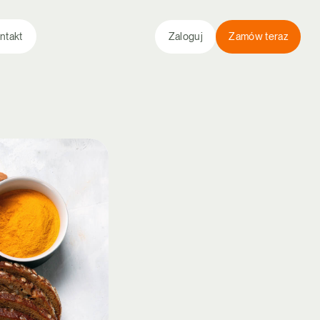
ntakt
Zaloguj
Zamów teraz