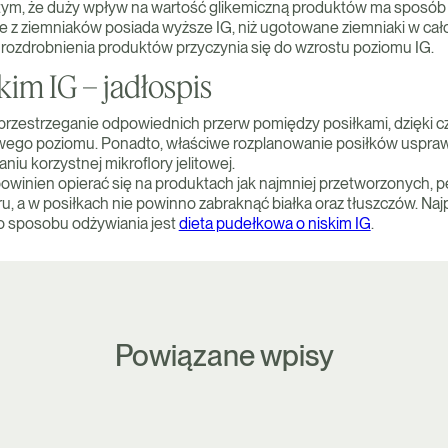
tym, że duży wpływ na wartość glikemiczną produktów ma sposób 
ee z ziemniaków posiada wyższe IG, niż ugotowane ziemniaki w cało
 rozdrobnienia produktów przyczynia się do wzrostu poziomu IG.
kim IG – jadłospis
przestrzeganie odpowiednich przerw pomiędzy posiłkami, dzięki 
wego poziomu. Ponadto, właściwe rozplanowanie posiłków uspraw
maniu korzystnej mikroflory jelitowej.
owinien opierać się na produktach jak najmniej przetworzonych, pe
, a w posiłkach nie powinno zabraknąć białka oraz tłuszczów. Na
 sposobu odżywiania jest
dieta pudełkowa o niskim IG
.
Powiązane wpisy