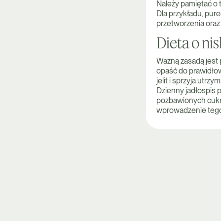
Należy pamiętać o 
Dla przykładu, pur
przetworzenia oraz
Dieta o nis
Ważną zasadą jest 
opaść do prawidło
jelit i sprzyja utrzy
Dzienny jadłospis p
pozbawionych cukru
wprowadzenie tego