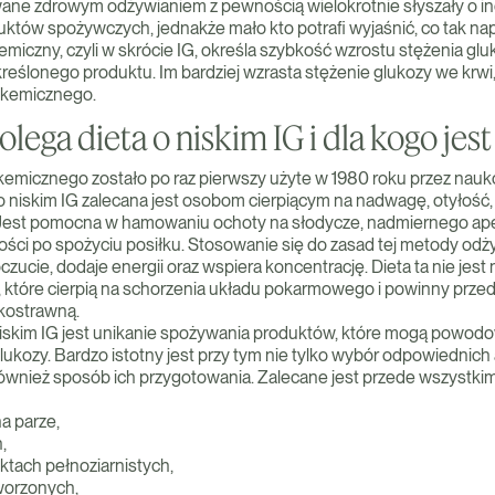
ane zdrowym odżywianiem z pewnością wielokrotnie słyszały o i
któw spożywczych, jednakże mało kto potrafi wyjaśnić, co tak n
kemiczny, czyli w skrócie IG, określa szybkość wzrostu stężenia gl
reślonego produktu. Im bardziej wzrasta stężenie glukozy we krwi
ikemicznego.
lega dieta o niskim IG i dla kogo jest
ikemicznego zostało po raz pierwszy użyte w 1980 roku przez nau
o niskim IG zalecana jest osobom cierpiącym na nadwagę, otyłość,
 Jest pomocna w hamowaniu ochoty na słodycze, nadmiernego apet
ości po spożyciu posiłku. Stosowanie się do zasad tej metody odż
cie, dodaje energii oraz wspiera koncentrację. Dieta ta nie jest
 które cierpią na schorzenia układu pokarmowego i powinny prze
kostrawną.
niskim IG jest unikanie spożywania produktów, które mogą powo
ukozy. Bardzo istotny jest przy tym nie tylko wybór odpowiednich
ównież sposób ich przygotowania. Zalecane jest przede wszystk
a parze,
,
ktach pełnoziarnistych,
tworzonych,