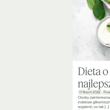
Dieta o
najleps
17 March 2022
Por
Osoby zainteresow
indeksie glikemicz
wyjaśnić, co tak […]