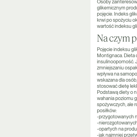
Osoby zainteresow
glikemicznym produ
pojęcie. Indeks gli
krwi po spożyciu ok
wartość indeksu gl
Na czym po
Pojęcie indeksu gl
Montignaca. Dieta 
insulinooporność.
zmniejszaniu ospał
wpływa na samopoczu
wskazana dla osób,
stosować dietę lek
Podstawą diety o 
wahania poziomu gl
spożywczych, ale r
posiłków:
-przygotowanych n
-nierozgotowanych
-opartych na produ
-jak najmniej prze