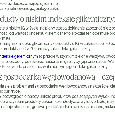
o oraz tłuszcze, najlepiej roślinne
atku rafinowanego, białego cukru.
dukty o niskim indeksie glikemiczn
tę o niskim IG w życie, najpierw trzeba dokładnie zapoznać się z 
ości od wartości indeksu glikemicznego. Podział ten obejmuje pro
im IG.
5 mają niski indeks glikemiczny • produkty o IG w zakresie 55-70 po
 • produkty o IG > 70 mają wysoki indeks glikemiczny
indeksie glikemicznym
to przede wszystkim zielone warzywa, owo
ste, orzechy, pestki oraz nasiona, mięso, ryby, jaja oraz nabiał. Wa
z tłuszczu do posiłku pozwala obniżyć jego indeks glikemiczny.
z gospodarką węglowodanową – czego
ją się z problemami z gospodarką węglowodanową najczęściej cie
ub cukrzycę.
IG bezwzględnie należy unikać produktów posiadających wysoki in
de wszystkim produkty cukiernicze, słodycze, wyroby z białej mąki
yż, napoje słodzone, gotowe płatki śniadaniowe, kasza manna, mak