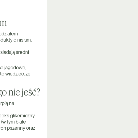
ym
podziałem
dukty o niskim,
siadają średni
ce jagodowe,
rto wiedzieć, że
 nie jeść?
rpią na
deks glikemiczny.
 (w tym białe
aron pszenny oraz