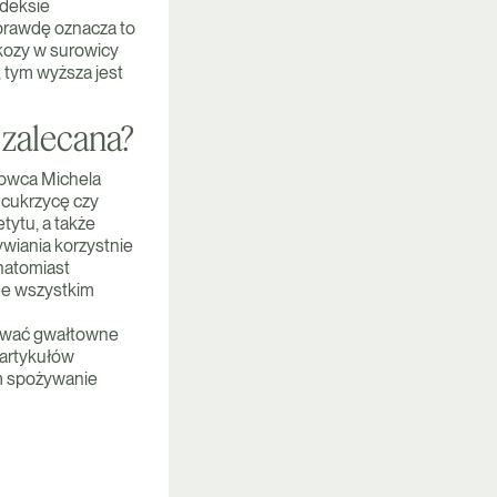
ndeksie
aprawdę oznacza to
ukozy w surowicy
, tym wyższa jest
 zalecana?
kowca Michela
 cukrzycę czy
ytu, a także
ywiania korzystnie
 natomiast
de wszystkim
dować gwałtowne
 artykułów
im spożywanie