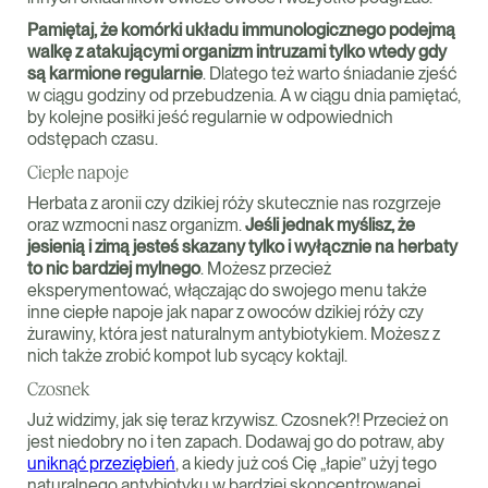
Pamiętaj, że komórki układu immunologicznego podejmą
walkę z atakującymi organizm intruzami tylko wtedy gdy
są karmione regularnie
. Dlatego też warto śniadanie zjeść
w ciągu godziny od przebudzenia. A w ciągu dnia pamiętać,
by kolejne posiłki jeść regularnie w odpowiednich
odstępach czasu.
Ciepłe napoje
Herbata z aronii czy dzikiej róży skutecznie nas rozgrzeje
oraz wzmocni nasz organizm.
Jeśli jednak myślisz, że
jesienią i zimą jesteś skazany tylko i wyłącznie na herbaty
to nic bardziej mylnego
. Możesz przecież
eksperymentować, włączając do swojego menu także
inne ciepłe napoje jak napar z owoców dzikiej róży czy
żurawiny, która jest naturalnym antybiotykiem. Możesz z
nich także zrobić kompot lub sycący koktajl.
Czosnek
Już widzimy, jak się teraz krzywisz. Czosnek?! Przecież on
jest niedobry no i ten zapach. Dodawaj go do potraw, aby
uniknąć przeziębień
, a kiedy już coś Cię „łapie” użyj tego
naturalnego antybiotyku w bardziej skoncentrowanej