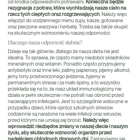
od środka odpowiednimi potrawami.
Konieczna będzie
rezygnacja z potraw, które wychładzają nasze ciało na
rzecz tych ciepłych oraz rozgrzewających
. Należy więc
włączyć do codziennego menu zupy, kasze, gotowane
oraz pieczone warzywa i herbatę. Trzeba się także skupić
na skutecznym wzmocnieniu naszej odporności.
Dlaczego nasza odporność słabnie?
Dzieje się tak głównie, dlatego że nasza dieta nie jest
idealna. To sprawia, że często mamy niedobór składników
mineralnych oraz witamin. Ponadto często przyjmujemy
antybiotyki oraz inne leki, palimy papierosy, pijemy alkohol,
jemy tony przetworzonego jedzenia, żyjemy w
permanentnym stresie i za mało śpimy, a to wszystko
przekłada się na to, że nasz układ immunologiczny nie
działa w pełni skutecznie i nie potrafi nas obronić przed
nacierającymi infekcjami. Jest to szczególnie widoczne w
przypadku dzieci, które oprócz szkolnych stresów
codziennie są narażone na wiele infekcji oraz wirusów,
przed którymi nie umieją się bronić.
Należy więc
wprowadzić niezbędne zmiany w naszej diecie i naszym
życiu, aby skutecznie wzmocnić organizm przed
nadejściem chłodnych zimowych dni.
Zastanówmy się