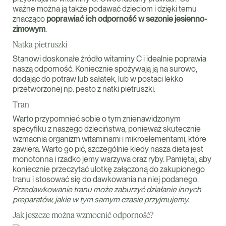
ważne można ją także podawać dzieciom i dzięki temu
znacząco
poprawiać ich odporność w sezonie jesienno-
zimowym
.
Natka pietruszki
Stanowi doskonałe źródło witaminy C i idealnie poprawia
naszą odporność. Koniecznie spożywają ją na surowo,
dodając do potraw lub sałatek, lub w postaci lekko
przetworzonej np. pesto z natki pietruszki.
Tran
Warto przypomnieć sobie o tym znienawidzonym
specyfiku z naszego dzieciństwa, ponieważ skutecznie
wzmacnia organizm witaminami i mikroelementami, które
zawiera. Warto go pić, szczególnie kiedy nasza dieta jest
monotonna i rzadko jemy warzywa oraz ryby. Pamiętaj, aby
koniecznie przeczytać ulotkę załączoną do zakupionego
tranu i stosować się do dawkowania na niej podanego.
Przedawkowanie tranu może zaburzyć działanie innych
preparatów, jakie w tym samym czasie przyjmujemy.
Jak jeszcze można wzmocnić odporność?