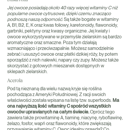
Jej owoce posiadają około 40 razy więcej witaminy C niż
popularne owoce cytrusowe, dzięki czemu znacząco
podnoszą naszą odporność
. Są także bogate w witaminy
A, B1, B2, E, K oraz kwas foliowy, karetonoidy, flawonoidy,
garbniki, pektyny oraz kwasy organiczne. Jej kwiaty i
owoce wykorzystywane w przemyśle zielarskim są bardzo
aromatyczne oraz smaczne. Poza tym działają
wzmacniająco i przeciwzapalnie. Możesz samodzielnie
zebrać i ususzyć owoce oraz płatki dzikiej róży, by potem
sporządzić z nich nalewki, napary czy zupy. Możesz także
skorzystać z gotowych mieszanek dostępnych w
sklepach zielarskich.
Acerola
Pod tą nieznaną dla wielu nazwą kryje się roślina
pochodząca z Ameryki Południowej. Z racji swoich
właściwości została wpisana na listę tzw. superfoods.
Ma
ona najwyższą ilość witaminy C spośród wszystkich
owoców uprawianych na całym świecie.
Oprócz tego
zawiera także prowitaminę A, tiaminę, niacynę, ryboflawinę,
żelazo, fosfor, wapń oraz flawonoidy, które zwiększają
przyswajanie witaminy C. Owoc idealny prawda? Co