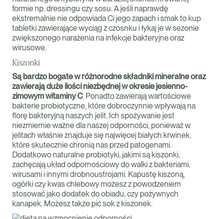
formie np. dressingu czy sosu. A jeśli naprawdę
ekstremalnie nie odpowiada Ci jego zapach i smak to kup
tabletki zawierające wyciąg z czosnku i łykaj je w sezonie
zwiększonego narażenia na infekcje bakteryjne oraz
wirusowe.
Kiszonki
Są bardzo bogate w różnorodne składniki mineralne oraz
zawierają duże ilości niezbędnej w okresie jesienno-
zimowym witaminy C
. Ponadto zawierają wartościowe
bakterie probiotyczne, które dobroczynnie wpływają na
florę bakteryjną naszych jelit. Ich spożywanie jest
niezmiernie ważne dla naszej odporności, ponieważ w
jelitach właśnie znajduje się najwięcej białych krwinek,
które skutecznie chronią nas przed patogenami.
Dodatkowo naturalne probiotyki, jakimi są kiszonki,
zachęcają układ odpornościowy do walki z bakteriami,
wirusami i innymi drobnoustrojami. Kapustę kiszoną,
ogórki czy kwas chlebowy możesz z powodzeniem
stosować jako dodatek do obiadu, czy pożywnych
kanapek. Możesz także pić sok z kiszonek.