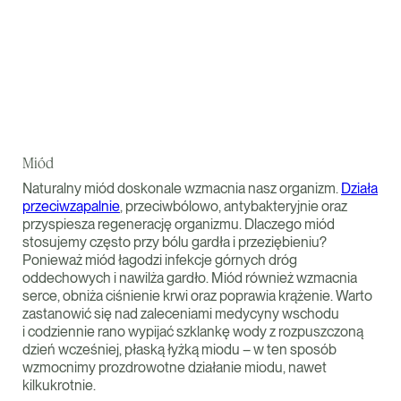
Miód
Naturalny miód doskonale wzmacnia nasz organizm.
Działa
przeciwzapalnie
, przeciwbólowo, antybakteryjnie oraz
przyspiesza regenerację organizmu. Dlaczego miód
stosujemy często przy bólu gardła i przeziębieniu?
Ponieważ miód łagodzi infekcje górnych dróg
oddechowych i nawilża gardło. Miód również wzmacnia
serce, obniża ciśnienie krwi oraz poprawia krążenie. Warto
zastanowić się nad zaleceniami medycyny wschodu
i codziennie rano wypijać szklankę wody z rozpuszczoną
dzień wcześniej, płaską łyżką miodu – w ten sposób
wzmocnimy prozdrowotne działanie miodu, nawet
kilkukrotnie.