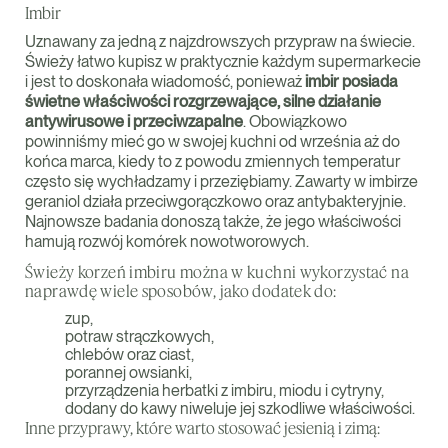
Imbir
Uznawany za jedną z najzdrowszych przypraw na świecie.
Świeży łatwo kupisz w praktycznie każdym supermarkecie
i jest to doskonała wiadomość, ponieważ
imbir posiada
świetne właściwości rozgrzewające, silne działanie
antywirusowe i przeciwzapalne
. Obowiązkowo
powinniśmy mieć go w swojej kuchni od września aż do
końca marca, kiedy to z powodu zmiennych temperatur
często się wychładzamy i przeziębiamy. Zawarty w imbirze
geraniol działa przeciwgorączkowo oraz antybakteryjnie.
Najnowsze badania donoszą także, że jego właściwości
hamują rozwój komórek nowotworowych.
Świeży korzeń imbiru można w kuchni wykorzystać na
naprawdę wiele sposobów, jako dodatek do:
zup,
potraw strączkowych,
chlebów oraz ciast,
porannej owsianki,
przyrządzenia herbatki z imbiru, miodu i cytryny,
dodany do kawy niweluje jej szkodliwe właściwości.
Inne przyprawy, które warto stosować jesienią i zimą: