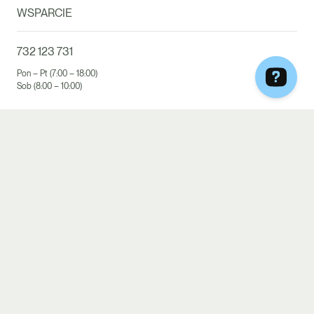
WSPARCIE
732 123 731
Pon – Pt (7:00 – 18:00)
Sob (8:00 – 10:00)
kontakt@bedietcatering.pl
APLIKACJA
Facebook
Instagram
Zamów teraz