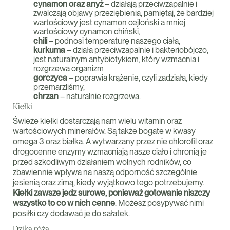
cynamon oraz anyż
– działają przeciwzapalnie i
zwalczają objawy przeziębienia, pamiętaj, że bardziej
wartościowy jest cynamon cejloński a mniej
wartościowy cynamon chiński,
chili
– podnosi temperaturę naszego ciała,
kurkuma
– działa przeciwzapalnie i bakteriobójczo,
jest naturalnym antybiotykiem, który wzmacnia i
rozgrzewa organizm
gorczyca
– poprawia krążenie, czyli zadziała, kiedy
przemarzliśmy,
chrzan
– naturalnie rozgrzewa.
Kiełki
Świeże kiełki dostarczają nam wielu witamin oraz
wartościowych minerałów. Są także bogate w kwasy
omega 3 oraz białka. A wytwarzany przez nie chlorofil oraz
drogocenne enzymy wzmacniają nasze ciało i chronią je
przed szkodliwym działaniem wolnych rodników, co
zbawiennie wpływa na naszą odporność szczególnie
jesienią oraz zimą, kiedy wyjątkowo tego potrzebujemy.
Kiełki zawsze jedz surowe, ponieważ gotowanie niszczy
wszystko to co w nich cenne
. Możesz posypywać nimi
posiłki czy dodawać je do sałatek.
Dzika róża