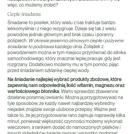
więc, co możemy zrobić?
Ciepłe śniadania
Śniadanie to posiłek, który wielu z nas traktuje bardzo
lekkomyślnie i z niego rezygnuje. Dzieje się tak z wielu
powodów jednak głównym jest brak czasu i poranny
pośpiech.
W okresie jesienno-zimowym ciepłe i pożywne
śniadanie to podstawa każdego dnia
. Żołądek z
powodzeniem można w tym miejscu przyrównać do silnika
samochodowego, który znacznie lepiej pracuje, gdy jest
rozgrzany. Dodatkowo możemy mu w tym pomóc, pijąc
przed śniadaniem szklankę ciepłej wody.
Na śniadanie najlepiej wybrać produkty zbożowe, które
zapewnią nam odpowiednią ilość witamin, magnezu oraz
wartościowego błonnika
. Warto sprawdzić zbawienne
działanie porannej owsianki. Można ją przygotowywać na
tyle sposobów, że każdy nawet najbardziej wybredny
niejadek znajdzie swoje ulubione przepisy. Ważne jest
także to, że jej przygotowanie rano zajmuje naprawdę kilka
minut, ponieważ większość czynności możemy wykonać
wieczorem, a rankiem dodać do namoczonych płatków i
innych składników świeże owoce i wszystko podgrzać.