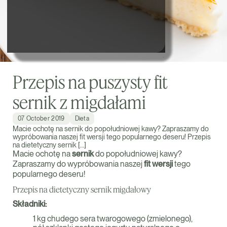
Przepis na puszysty fit
sernik z migdałami
07 October 2019
Dieta
Macie ochotę na sernik do popołudniowej kawy? Zapraszamy do
wypróbowania naszej fit wersji tego popularnego deseru! Przepis
na dietetyczny sernik […]
Macie ochotę na
sernik
do popołudniowej kawy?
Zapraszamy do wypróbowania naszej
fit wersji
tego
popularnego deseru!
Przepis na dietetyczny sernik migdałowy
Składniki:
1 kg chudego sera twarogowego (zmielonego),