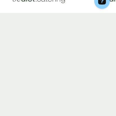
DIETY
Select
Hashimoto
Optimal
Summer Ready
Vege
Keto
Vege & Fish
Rodzinny Box
Mom2Be
Menopauza
Low IG, Low Gluten &
High Protein
Lactose
DLACZEGO MY