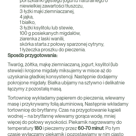
pół szklanki gęstego jogurtu naturalnego o
niewielkiej zawartości tłuszczu,
3 łyżki mąki ziemniaczanej,
4 jajka,
1 białko,
3 łyżki ksylitolu lub stewie,
100 g posiekanych migdałów,
ziarenka z laski wanilii,
skórka starta z połowy sparzonej cytryny,
1 łyżeczka proszku do pieczenia.
Sposób przygotowania:
Twaróg, żółtka, mąkę ziemniaczaną, jogurt, ksylitol (lub
stewie) i krojone migdały miksujemy w misce aż do
uzyskania gładkiej konsystencji. Następnie dodajemy
pokrojone migdały. Białka ubijamy na sztywno i delikatnie
łączymy z pozostałą masą.
Tortownicę wykładamy papierem do pieczenia, wlewamy
masę i przykrywamy folią aluminiową. Następnie wkładamy
tortownicę do brytfanny. Czas na przygotowanie kąpieli
wodnej – na brytfannę wlewamy gorąca wodę, mniej
więcej do połowy wysokości. Piekarnik nagrzewamy do
temperatury
180
i pieczemy przez
60-70 minut
. Po tym
czasie wyłączamy piekarnik i pozostawiamy w nim ciasto