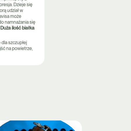
resja. Dzieje się
orą udział w
Davisa może
 do namnażania się
.
Duża ilość białka
 dla szczupłej
jść na powietrze,