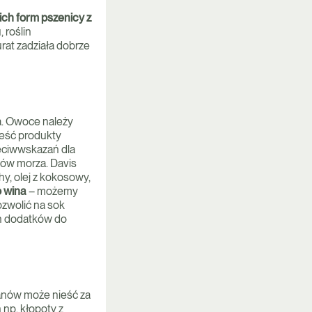
ch form pszenicy z
, roślin
at zadziała dobrze
a. Owoce należy
jeść produkty
zeciwwskazań dla
ców morza. Davis
y, olej z kokosowy,
o wina
– możemy
zwolić na sok
ch dodatków do
nów może nieść za
np. kłopoty z