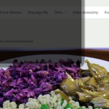
trona Główna
Dlaczego My
Diety
Gdzie dowozimy
Ko
e a dieta bezglutenowa