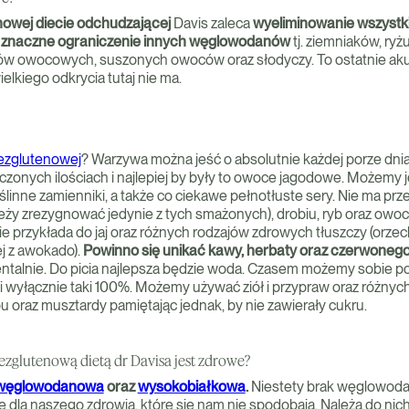
nowej diecie odchudzającej
Davis zaleca
wyeliminowanie wszystki
z znaczne ograniczenie innych węglowodanów
tj. ziemniaków, ryżu
ów owocowych, suszonych owoców oraz słodyczy. To ostatnie akur
ielkiego odkrycia tutaj nie ma.
bezglutenowej
? Warzywa można jeść o absolutnie każdej porze dni
zonych ilościach i najlepiej by były to owoce jagodowe. Możemy 
ślinne zamienniki, a także co ciekawe pełnotłuste sery. Nie ma pr
leży zrezygnować jedynie z tych smażonych), drobiu, ryb oraz owo
 przykłada do jaj oraz różnych rodzajów zdrowych tłuszczy (orzech
ej z awokado).
Powinno się unikać kawy, herbaty oraz czerwoneg
ntalnie. Do picia najlepsza będzie woda. Czasem możemy sobie po
 i wyłącznie taki 100%. Możemy używać ziół i przypraw oraz różny
u oraz musztardy pamiętając jednak, by nie zawierały cukru.
zglutenową dietą dr Davisa jest zdrowe?
owęglowodanowa
oraz
wysokobiałkowa
.
Niestety brak węglowoda
dla naszego zdrowia, które się nam nie spodobają. Należą do nich 