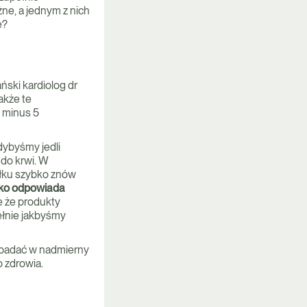
ne, a jednym z nich
e?
ski kardiolog dr
także te
 minus 5
dybyśmy jedli
 do krwi. W
iłku szybko znów
tko odpowiada
e że produkty
pełnie jakbyśmy
popadać w nadmierny
 zdrowia.