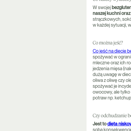
W swojej
bezglute
naszej kuchni ora
strączkowych, sok
w każdej sytuacji, w
Co można jeść?
Co jeść na diecie 
spożywać w ogranic
mleczne oraz ich ro
jedzenia mięsa (na
dużą uwagę w diecie
oliwa z oliwę czy ol
spożywać je incyde
owocowy, ale tylko
potraw np. ketchup
Czy odchudzanie be
Jest to
dieta nisk
sobą konsekwencje 