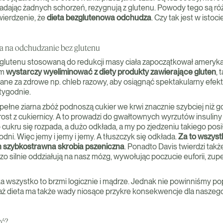
adając żadnych schorzeń, rezygnują z glutenu. Powody tego są róż
ierdzenie, że
dieta bezglutenowa odchudza
. Czy tak jest w istoci
da na odchudzanie bez glutenu
glutenu stosowaną do redukcji masy ciała zapoczątkował amerykań
em
wystarczy wyeliminować z diety produkty zawierające gluten
, 
e za zdrowe np. chleb razowy, aby osiągnąć spektakularny efekt
tygodnie.
pełne ziarna zbóż podnoszą cukier we krwi znacznie szybciej niż g
rost z cukiernicy. A to prowadzi do gwałtownych wyrzutów insuliny
cukru się rozpada, a dużo odkłada, a my po zjedzeniu takiego pos
dni. Więc jemy i jemy i jemy. A tłuszczyk się odkłada.
Za to wszys
 szybkostrawna skrobia pszeniczna
. Ponadto Davis twierdzi takż
zo silnie oddziałują na nasz mózg, wywołując poczucie euforii, zu
ka wszystko to brzmi logicznie i mądrze. Jednak nie powinniśmy 
ż dieta ma także wady niosące przykre konsekwencje dla naszego
yć?