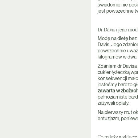
świadomie nie posi
jest powszechne tw
Dr Davis i jego mo
Modę na dietę bez 
Davis. Jego zdani
powszechnie uważan
kilogramów w dwa 
Zdaniem dr Davisa 
cukier łyżeczką wp
konsekwencji mało 
jesteśmy bardzo gło
zawarta w zbożach
pełnoziarniste bard
zażywali opiaty.
Na pierwszy rzut o
entuzjazm, poniewa
Co należy wyklucz