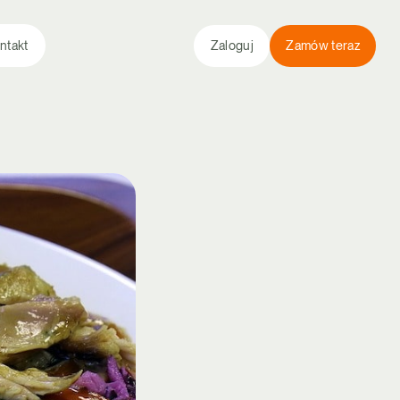
ntakt
Zaloguj
Zamów teraz