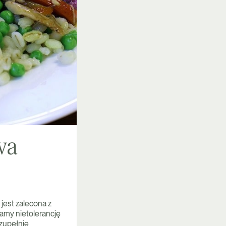
wa
jest zalecona z
mamy nietolerancję
 zupełnie