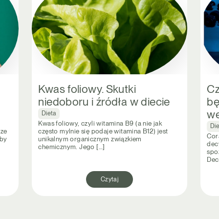
Kwas foliowy. Skutki
Cz
niedoboru i źródła w diecie
bę
we
Dieta
Kwas foliowy, czyli witamina B9 (a nie jak
Di
 ze
często mylnie się podaje witamina B12) jest
Cor
 by
unikalnym organicznym związkiem
dec
chemicznym. Jego […]
spo
Dec
Czytaj