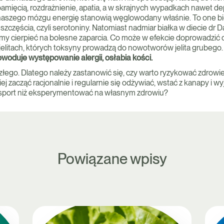
amięcią, rozdrażnienie, apatia, a w skrajnych wypadkach nawet dep
a naszego mózgu energię stanowią węglowodany właśnie. To one bi
zczęścia, czyli serotoniny. Natomiast nadmiar białka w diecie dr 
emy cierpieć na bolesne zaparcia. Co może w efekcie doprowadzić
 jelitach, których toksyny prowadzą do nowotworów jelita grubego
woduje występowanie alergii, osłabia kości.
złego. Dlatego należy zastanowić się, czy warto ryzykować zdrowie
ej zacząć racjonalnie i regularnie się odżywiać, wstać z kanapy i wy
 sport niż eksperymentować na własnym zdrowiu?
Powiązane wpisy