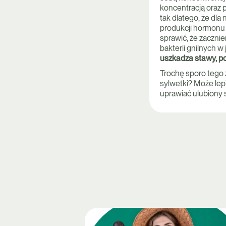
koncentracją oraz p
tak dlatego, że dl
produkcji hormonu s
sprawić, że zaczni
bakterii gnilnych w
uszkadza stawy, po
Trochę sporo tego 
sylwetki? Może lepi
uprawiać ulubiony