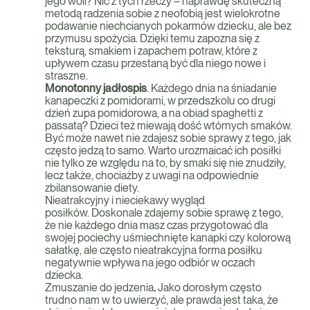
jego woli? Nic z tych rzeczy – naprawdę skuteczną
metodą radzenia sobie z neofobią jest wielokrotne
podawanie niechcianych pokarmów dziecku, ale bez
przymusu spożycia. Dzięki temu zapozna się z
teksturą, smakiem i zapachem potraw, które z
upływem czasu przestaną być dla niego nowe i
straszne.
Monotonny jadłospis
. Każdego dnia na śniadanie
kanapeczki z pomidorami, w przedszkolu co drugi
dzień zupa pomidorowa, a na obiad spaghetti z
passatą? Dzieci też miewają dość wtórnych smaków.
Być może nawet nie zdajesz sobie sprawy z tego, jak
często jedzą to samo. Warto urozmaicać ich posiłki
nie tylko ze względu na to, by smaki się nie znudziły,
lecz także, chociażby z uwagi na odpowiednie
zbilansowanie diety.
Nieatrakcyjny i nieciekawy wygląd
posiłków. Doskonale zdajemy sobie sprawę z tego,
że nie każdego dnia masz czas przygotować dla
swojej pociechy uśmiechnięte kanapki czy kolorową
sałatkę, ale często nieatrakcyjna forma posiłku
negatywnie wpływa na jego odbiór w oczach
dziecka.
Zmuszanie do jedzenia
.
Jako dorosłym często
trudno nam w to uwierzyć, ale prawda jest taka, że