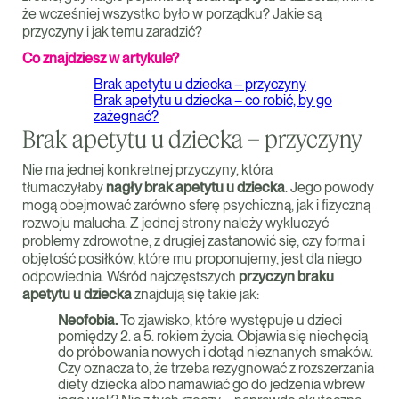
że wcześniej wszystko było w porządku? Jakie są
przyczyny i jak temu zaradzić?
Co znajdziesz w artykule?
Brak apetytu u dziecka – przyczyny
Brak apetytu u dziecka – co robić, by go
zażegnać?
Brak apetytu u dziecka – przyczyny
Nie ma jednej konkretnej przyczyny, która
tłumaczyłaby
nagły brak apetytu u dziecka
. Jego powody
mogą obejmować zarówno sferę psychiczną, jak i fizyczną
rozwoju malucha. Z jednej strony należy wykluczyć
problemy zdrowotne, z drugiej zastanowić się, czy forma i
objętość posiłków, które mu proponujemy, jest dla niego
odpowiednia. Wśród najczęstszych
przyczyn braku
apetytu u dziecka
znajdują się takie jak:
Neofobia.
To zjawisko, które występuje u dzieci
pomiędzy 2. a 5. rokiem życia. Objawia się niechęcią
do próbowania nowych i dotąd nieznanych smaków.
Czy oznacza to, że trzeba rezygnować z rozszerzania
diety dziecka albo namawiać go do jedzenia wbrew