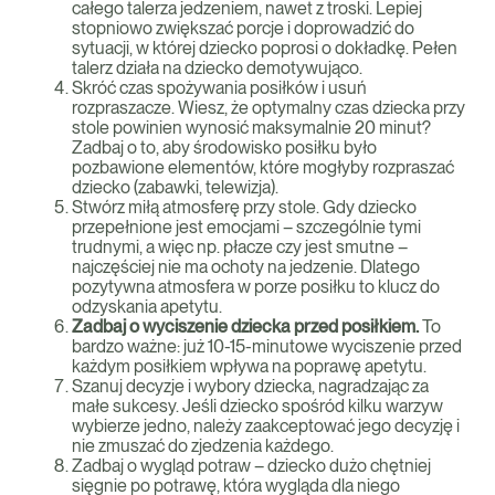
całego talerza jedzeniem, nawet z troski. Lepiej
stopniowo zwiększać porcje i doprowadzić do
sytuacji, w której dziecko poprosi o dokładkę. Pełen
talerz działa na dziecko demotywująco.
Skróć czas spożywania posiłków i usuń
rozpraszacze. Wiesz, że optymalny czas dziecka przy
stole powinien wynosić maksymalnie 20 minut?
Zadbaj o to, aby środowisko posiłku było
pozbawione elementów, które mogłyby rozpraszać
dziecko (zabawki, telewizja).
Stwórz miłą atmosferę przy stole. Gdy dziecko
przepełnione jest emocjami – szczególnie tymi
trudnymi, a więc np. płacze czy jest smutne –
najczęściej nie ma ochoty na jedzenie. Dlatego
pozytywna atmosfera w porze posiłku to klucz do
odzyskania apetytu.
Zadbaj o wyciszenie dziecka przed posiłkiem.
To
bardzo ważne: już 10-15-minutowe wyciszenie przed
każdym posiłkiem wpływa na poprawę apetytu.
Szanuj decyzje i wybory dziecka, nagradzając za
małe sukcesy. Jeśli dziecko spośród kilku warzyw
wybierze jedno, należy zaakceptować jego decyzję i
nie zmuszać do zjedzenia każdego.
Zadbaj o wygląd potraw – dziecko dużo chętniej
sięgnie po potrawę, która wygląda dla niego