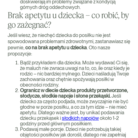
doskwierają im problemy związane z kondycją
górnych dróg oddechowych.
Brak apetytu u dziecka – co robić, by
go zażegnać?
Jeśli wiesz, że niechęć dziecka do posiłku nie jest
spowodowana problemami zdrowotnymi, zastanawiasz się
pewnie,
co na brak apetytu u dziecka
. Oto nasze
propozycje:
Bądź przykładem dla dziecka. Może wydawać Ci się,
że maluch nie zwraca uwagi na to, co, ile oraz kiedy je
rodzic – nic bardziej mylnego. Dzieci naśladują Twoje
zachowania oraz chętnie spożywają posiłki w
obecności rodziny.
Ogranicz w diecie dziecka produkty przetworzone,
słodycze, słodkie napoje i słone przekąski.
Jeśli
dziecko za często podjada, może zwyczajnie nie być
głodne w porze posiłku, a co za tym idzie – nie mieć
apetytu. Dlatego ważne jest, by unikać podawania
dziecku przekąsek i
słodkich napojów
około 1-2
godziny przed głównym posiłkiem.
Podawaj małe porcje. Dzieci nie potrzebują takiej
objętości posiłków jak dorośli, dlatego nie zapełniaj