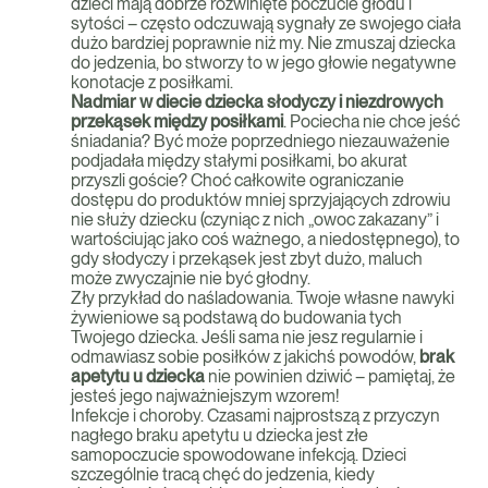
dzieci mają dobrze rozwinięte poczucie głodu i
sytości – często odczuwają sygnały ze swojego ciała
dużo bardziej poprawnie niż my. Nie zmuszaj dziecka
do jedzenia, bo stworzy to w jego głowie negatywne
konotacje z posiłkami.
Nadmiar w diecie dziecka słodyczy i niezdrowych
przekąsek między posiłkami
. Pociecha nie chce jeść
śniadania? Być może poprzedniego niezauważenie
podjadała między stałymi posiłkami, bo akurat
przyszli goście? Choć całkowite ograniczanie
dostępu do produktów mniej sprzyjających zdrowiu
nie służy dziecku (czyniąc z nich „owoc zakazany” i
wartościując jako coś ważnego, a niedostępnego), to
gdy słodyczy i przekąsek jest zbyt dużo, maluch
może zwyczajnie nie być głodny.
Zły przykład do naśladowania. Twoje własne nawyki
żywieniowe są podstawą do budowania tych
Twojego dziecka. Jeśli sama nie jesz regularnie i
odmawiasz sobie posiłków z jakichś powodów,
brak
apetytu u dziecka
nie powinien dziwić – pamiętaj, że
jesteś jego najważniejszym wzorem!
Infekcje i choroby. Czasami najprostszą z przyczyn
nagłego braku apetytu u dziecka jest złe
samopoczucie spowodowane infekcją. Dzieci
szczególnie tracą chęć do jedzenia, kiedy