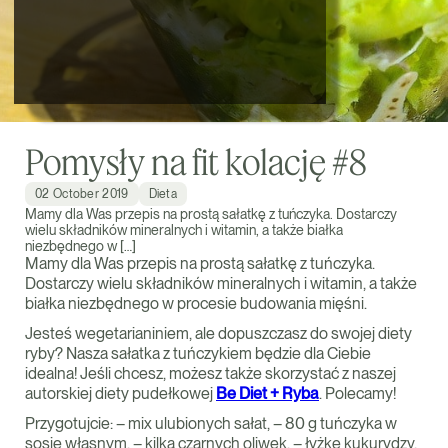
Pomysły na fit kolację #8
02 October 2019
Dieta
Mamy dla Was przepis na prostą sałatkę z tuńczyka. Dostarczy
wielu składników mineralnych i witamin, a także białka
niezbędnego w […]
Mamy dla Was przepis na prostą sałatkę z tuńczyka.
Dostarczy wielu składników mineralnych i witamin, a także
białka niezbędnego w procesie budowania mięśni.
Jesteś wegetarianiniem, ale dopuszczasz do swojej diety
ryby? Nasza sałatka z tuńczykiem będzie dla Ciebie
idealna! Jeśli chcesz, możesz także skorzystać z naszej
autorskiej diety pudełkowej
Be Diet + Ryba
. Polecamy!
Przygotujcie: – mix ulubionych sałat, – 80 g tuńczyka w
sosie własnym, – kilka czarnych oliwek, – łyżkę kukurydzy,