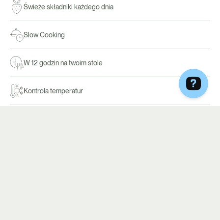
Świeże składniki każdego dnia
Slow Cooking
W 12 godzin na twoim stole
Kontrola temperatur
Bez kompromisów w smaku
Menu układane przez dietetyków
Szeroki wybór diet
Transparentność procesów