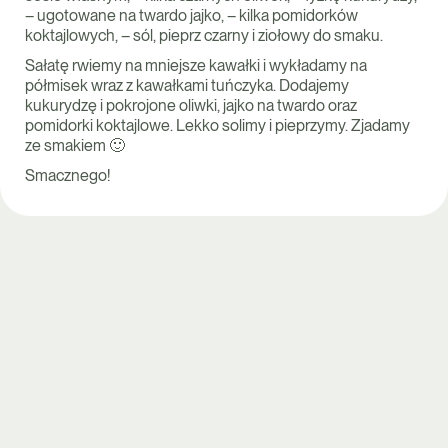
– ugotowane na twardo jajko, – kilka pomidorków
koktajlowych, – sól, pieprz czarny i ziołowy do smaku.
Sałatę rwiemy na mniejsze kawałki i wykładamy na
półmisek wraz z kawałkami tuńczyka. Dodajemy
kukurydzę i pokrojone oliwki, jajko na twardo oraz
pomidorki koktajlowe. Lekko solimy i pieprzymy. Zjadamy
ze smakiem 🙂
Smacznego!