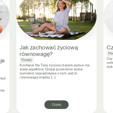
Jak zachować życiową
Cz
równowagę?
Po
Czy 
je
Porady
uni
Kochana! Na Twój życiowy balans wpływ ma
dok
wiele aspektów. Dzisiaj pozwolimy sobie
wymienić najważniejsze z nich: jest to
równowaga między […]
 nad
dne,
Czytaj