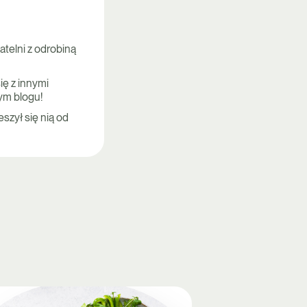
telni z odrobiną
ię z innymi
ym blogu!
szył się nią od