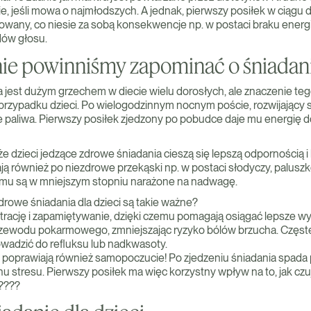
e, jeśli mowa o najmłodszych. A jednak, pierwszy posiłek w ciągu d
owany, co niesie za sobą konsekwencje np. w postaci braku energii
ów głosu.
nie powinniśmy zapominać o śniadan
 jest dużym grzechem w diecie wielu dorosłych, ale znaczenie tego
przypadku dzieci. Po wielogodzinnym nocnym poście, rozwijający 
 paliwa. Pierwszy posiłek zjedzony po pobudce daje mu energię d
e dzieci jedzące zdrowe śniadania cieszą się lepszą odpornością i
ają również po niezdrowe przekąski np. w postaci słodyczy, palusz
emu są w mniejszym stopniu narażone na nadwagę.
drowe śniadania dla dzieci są takie ważne?
trację i zapamiętywanie, dzięki czemu pomagają osiągać lepsze wy
rzewodu pokarmowego, zmniejszając ryzyko bólów brzucha. Częst
wadzić do refluksu lub nadkwasoty.
 poprawiają również samopoczucie! Po zjedzeniu śniadania spada 
nu stresu. Pierwszy posiłek ma więc korzystny wpływ na to, jak czu
????