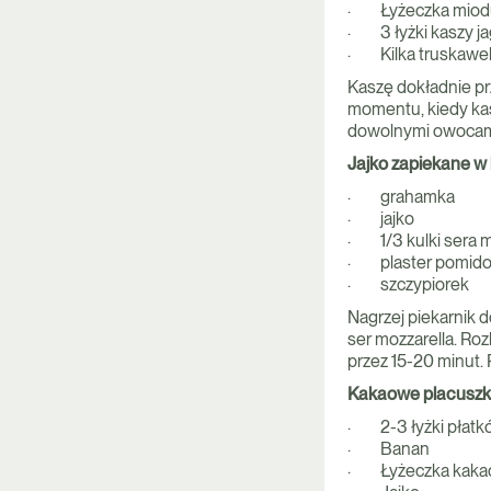
· Łyżeczka miod
· 3 łyżki kaszy ja
· Kilka truskawe
Kaszę dokładnie pr
momentu, kiedy kas
dowolnymi owocam
Jajko zapiekane w
· grahamka
· jajko
· 1/3 kulki sera m
· plaster pomido
· szczypiorek
Nagrzej piekarnik 
ser mozzarella. Roz
przez 15-20 minut.
Kakaowe placuszk
· 2-3 łyżki płatk
· Banan
· Łyżeczka kaka