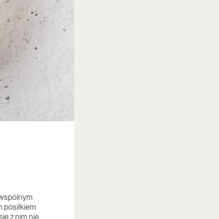
ą wspólnym
m posiłkiem
ię z nim nie