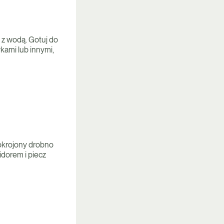
z wodą. Gotuj do
kami lub innymi,
pokrojony drobno
idorem i piecz