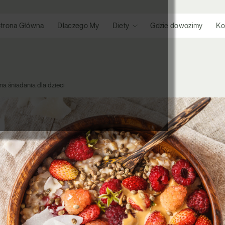
trona Główna
Dlaczego My
Diety
Gdzie dowozimy
Ko
na śniadania dla dzieci