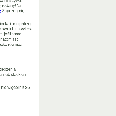
e i warzywa.
 rodziny! Na
w
. Zapoznaj się
ecka i ono patrząc
ele swoich nawyków
, jeśli sama
 natomiast
iecko również
zjedzenia
h lub słodkich
nie więcej niż 25