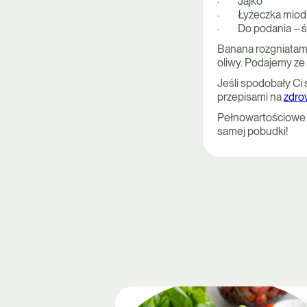
· Jajko
· Łyżeczka miod
· Do podania – św
Banana rozgniatamy
oliwy. Podajemy ze
Jeśli spodobały Ci
przepisami na
zdrow
Pełnowartościowe śn
samej pobudki!