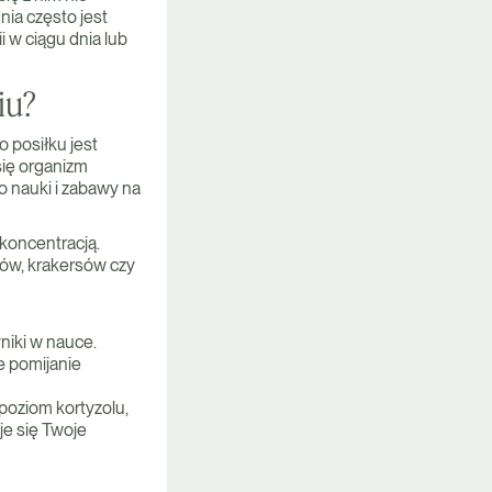
nia często jest
 w ciągu dnia lub
iu?
 posiłku jest
się organizm
o nauki i zabawy na
 koncentracją.
ków, krakersów czy
niki w nauce.
e pomijanie
poziom kortyzolu,
je się Twoje