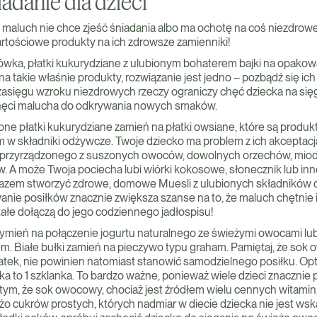
adanie dla dzieci
asz maluch nie chce zjeść śniadania albo ma ochotę na coś niezdro
rtościowe produkty na ich zdrowsze zamienniki!
żówka, płatki kukurydziane z ulubionym bohaterem bajki na opakowa
 takie właśnie produkty, rozwiązanie jest jedno – pozbądź się ich
asięgu wzroku niezdrowych rzeczy ograniczy chęć dziecka na sięg
chęci malucha do odkrywania nowych smaków.
e płatki kukurydziane zamień na płatki owsiane, które są produ
m w składniki odżywcze. Twoje dziecko ma problem z ich akceptacj
przyrządzonego z suszonych owoców, dowolnych orzechów, mio
w. A może Twoja pociecha lubi wiórki kokosowe, słonecznik lub inn
azem stworzyć zdrowe, domowe Muesli z ulubionych składników dz
nie posiłków znacznie zwiększa szanse na to, że maluch chętnie i
tałe dołączą do jego codziennego jadłospisu!
mień na połączenie jogurtu naturalnego ze świeżymi owocami l
. Białe bułki zamień na pieczywo typu graham. Pamiętaj, że so
atek, nie powinien natomiast stanowić samodzielnego posiłku. Op
cka to 1 szklanka. To bardzo ważne, ponieważ wiele dzieci znacznie p
tym, że sok owocowy, chociaż jest źródłem wielu cennych witamin
żo cukrów prostych, których nadmiar w diecie dziecka nie jest wsk