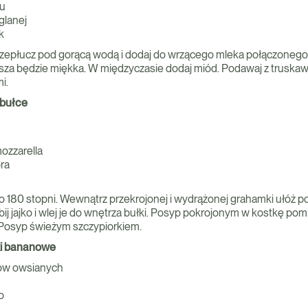
u
glanej
k
zepłucz pod gorącą wodą i dodaj do wrzącego mleka połączonego 
za będzie miękka. W międzyczasie dodaj miód. Podawaj z truskaw
i.
 bułce
ozzarella
ra
do 180 stopni. Wewnątrz przekrojonej i wydrążonej grahamki ułóż 
bij jajko i wlej je do wnętrza bułki. Posyp pokrojonym w kostkę pom
 Posyp świeżym szczypiorkiem.
i bananowe
ów owsianych
o