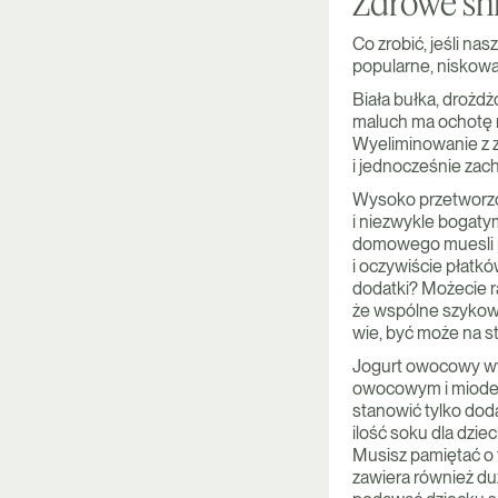
Zdrowe śni
Co zrobić, jeśli n
popularne, niskowa
Biała bułka, drożd
maluch ma ochotę na
Wyeliminowanie z z
i jednocześnie za
Wysoko przetworzon
i niezwykle bogaty
domowego muesli 
i oczywiście płatkó
dodatki? Możecie r
że wspólne szykowa
wie, być może na s
Jogurt owocowy wy
owocowym i miodem
stanowić tylko dod
ilość soku dla dzie
Musisz pamiętać o 
zawiera również du