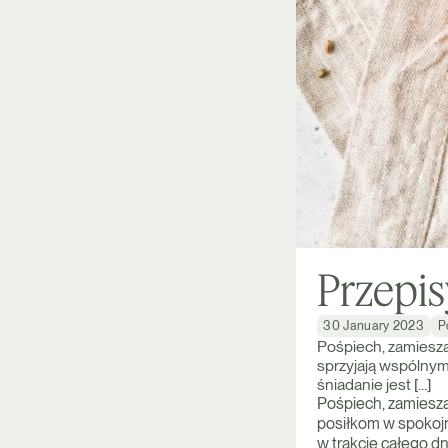
Przepis
30 January 2023
P
Pośpiech, zamieszan
sprzyjają wspólnym
śniadanie jest […]
Pośpiech, zamiesza
posiłkom w spokojn
w trakcie całego dn