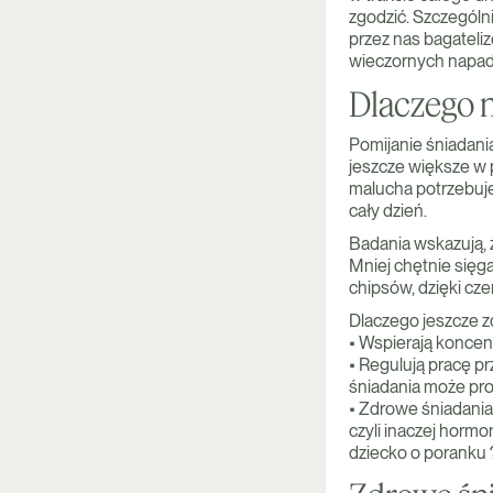
zgodzić. Szczególni
przez nas bagateliz
wieczornych napad
Dlaczego 
Pomijanie śniadania
jeszcze większe w 
malucha potrzebuje
cały dzień.
Badania wskazują, ż
Mniej chętnie sięg
chipsów, dzięki cz
Dlaczego jeszcze z
• Wspierają koncen
• Regulują pracę p
śniadania może pro
• Zdrowe śniadania
czyli inaczej hormo
dziecko o poranku 