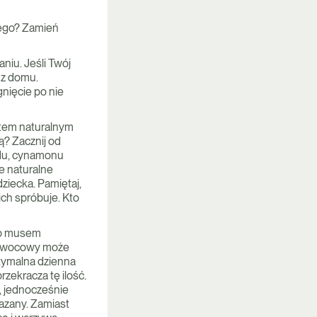
wego? Zamień
niu. Jeśli Twój
 z domu.
nięcie po nie
ktem naturalnym
ą? Zacznij od
du, cynamonu
e naturalne
iecka. Pamiętaj,
ch spróbuje. Kto
ub musem
k owocowy może
tymalna dzienna
rzekracza tę ilość.
, jednocześnie
azany. Zamiast