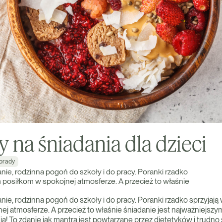
y na śniadania dla dzieci
orady
ie, rodzinna pogoń do szkoły i do pracy. Poranki rzadko
 posiłkom w spokojnej atmosferze. A przecież to właśnie
nie, rodzinna pogoń do szkoły i do pracy. Poranki rzadko sprzyjaj
ej atmosferze. A przecież to właśnie śniadanie jest najważniejszy
ia! To zdanie jak mantra jest powtarzane przez dietetyków i trudno s