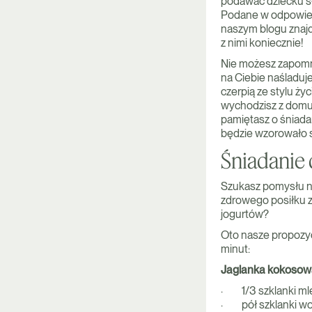
podawać dziecku sł
Podane w odpowiedn
naszym blogu znajd
z nimi koniecznie!
Nie możesz zapomni
na Ciebie naśladuj
czerpią ze stylu ży
wychodzisz z domu 
pamiętasz o śniadan
będzie wzorowało si
Śniadanie 
Szukasz pomysłu na
zdrowego posiłku 
jogurtów?
Oto nasze propozyc
minut:
Jaglanka kokosow
· 1/3 szklanki m
· pół szklanki w