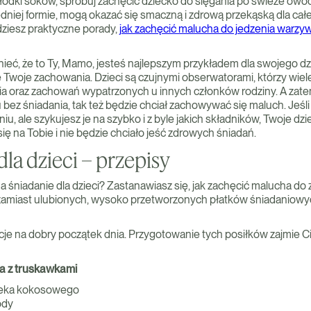
odki soków, spróbuj zachęcić dziecko do sięgania po świeże owoc
iej formie, mogą okazać się smaczną i zdrową przekąską dla całej
ziesz praktyczne porady,
jak zachęcić malucha do jedzenia warzy
eć, że to Ty, Mamo, jesteś najlepszym przykładem dla swojego dzi
e Twoje zachowania. Dzieci są czujnymi obserwatorami, którzy wi
cia oraz zachowań wypatrzonych u innych członków rodziny. A zatem
bez śniadania, tak też będzie chciał zachowywać się maluch. Jeśli
iu, ale szykujesz je na szybko i z byle jakich składników, Twoje dz
ę na Tobie i nie będzie chciało jeść zdrowych śniadań.
dla dzieci – przepisy
 śniadanie dla dzieci? Zastanawiasz się, jak zachęcić malucha do 
zamiast ulubionych, wysoko przetworzonych płatków śniadaniowyc
je na dobry początek dnia. Przygotowanie tych posiłków zajmie Ci 
a z truskawkami
leka kokosowego
ody