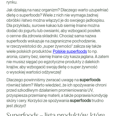
rynku.
Jak działają na nasz organizm? Dlaczego warto uzupełniać
dietę o superfoods? Wiele z nich nie wymaga żadnej
obróbki i łatwo można włączyć je do swojego jadłospisu.
Dla przykładu, surowe kakao lub siemię lniane można
dodać do jogurtu lub owsianki, aby wzbogacić posiłek
o cenne dla zdrowia składniki. Chociaż sama nazwa
superfoods wskazuje na zagraniczne pochodzenie,
w rzeczywistości do „super żywności” zalicza się także
wiele polskich produktów.
Polskie superfoods
to np.
aronia, czarny bez, siemię lniane czy kasza jaglana. A zatem
nie musisz sięgać po egzotyczne produkty z dalekich
krajów, aby wzbogacić swoją dietę o super żywność
o wysokiej wartości odżywczej!
Dlaczego powinniśmy zwracać uwagę na
superfoods
również latem? Warto wiedzieć, że ich spożywanie chroni
przed szkodliwym działaniem promieniowania UV,
przyspiesza przemianę materii, a także poprawia kondycję
skóry i cery. Korzyści ze spożywania
superfoods
trudno
jest zliczyć!
Superfoods – lista produktów, które