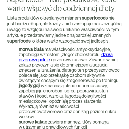
warto włączyć do codziennej diety
Lista produktów określanych mianem
superfooods
nie
jest bardzo długa, ale każdy z nich zasługuje na szczególną
uwagę ze względu na swoje unikalne właściwości. W tym
artykule przedstawiamy jedne z najbardziej uznanych
superfoods
, o które warto wzbogacić swój jadłospis:
morwa biała
ma właściwości antyoksydacyjne,
zapobiega wzrostom „złego” cholesterolu,
działa
przeciwzapalnie
i przeciwwirusowo. Zawarte w niej
żelazo przyczynia się do zmniejszenia uczucia
zmęczenia i znużenia, dlatego ten przepyszny owoc
poleca się jako przekąskę osobom aktywnie
ćwiczącym chcącym się zregenerować po treningu.
jagody goji
wzmacniają układ odpornościowy,
zapobiegają chorobom serca, poprawiają stan
stawów i kości, wzroku, łagodzą dolegliwości
miesiączkowe i opóźniają proces starzenia.
Wykazują również właściwości
przeciwnowotworowe oraz obniżają poziom cukru
we krwi.
surowe kakao
zawiera magnez, który pomaga
w utrzymaniu prawidłowych funkcji