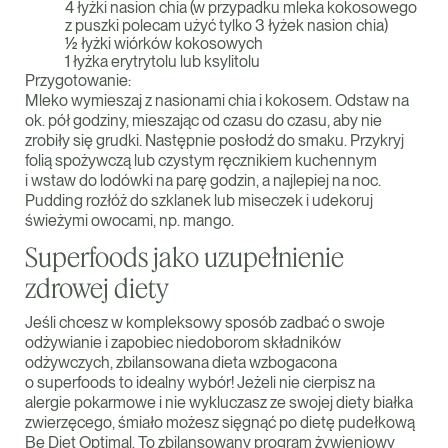
4 łyżki nasion chia (w przypadku mleka kokosowego
z puszki polecam użyć tylko 3 łyżek nasion chia)
½ łyżki wiórków kokosowych
1 łyżka erytrytolu lub ksylitolu
Przygotowanie:
Mleko wymieszaj z nasionami chia i kokosem. Odstaw na
ok. pół godziny, mieszając od czasu do czasu, aby nie
zrobiły się grudki. Następnie posłodź do smaku. Przykryj
folią spożywczą lub czystym ręcznikiem kuchennym
i wstaw do lodówki na parę godzin, a najlepiej na noc.
Pudding rozłóż do szklanek lub miseczek i udekoruj
świeżymi owocami, np. mango.
Superfoods jako uzupełnienie
zdrowej diety
Jeśli chcesz w kompleksowy sposób zadbać o swoje
odżywianie i zapobiec niedoborom składników
odżywczych, zbilansowana dieta wzbogacona
o superfoods to idealny wybór! Jeżeli nie cierpisz na
alergie pokarmowe i nie wykluczasz ze swojej diety białka
zwierzęcego, śmiało możesz sięgnąć po dietę pudełkową
Be Diet Optimal. To zbilansowany program żywieniowy