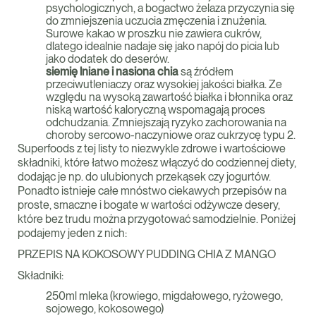
psychologicznych, a bogactwo żelaza przyczynia się
do zmniejszenia uczucia zmęczenia i znużenia.
Surowe kakao w proszku nie zawiera cukrów,
dlatego idealnie nadaje się jako napój do picia lub
jako dodatek do deserów.
siemię lniane i nasiona chia
są źródłem
przeciwutleniaczy oraz wysokiej jakości białka. Ze
względu na wysoką zawartość białka i błonnika oraz
niską wartość kaloryczną wspomagają proces
odchudzania. Zmniejszają ryzyko zachorowania na
choroby sercowo-naczyniowe oraz cukrzycę typu 2.
Superfoods z tej listy to niezwykle zdrowe i wartościowe
składniki, które łatwo możesz włączyć do codziennej diety,
dodając je np. do ulubionych przekąsek czy jogurtów.
Ponadto istnieje całe mnóstwo ciekawych przepisów na
proste, smaczne i bogate w wartości odżywcze desery,
które bez trudu można przygotować samodzielnie. Poniżej
podajemy jeden z nich:
PRZEPIS NA KOKOSOWY PUDDING CHIA Z MANGO
Składniki:
250ml mleka (krowiego, migdałowego, ryżowego,
sojowego, kokosowego)