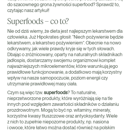
do szacownego grona żywności superfood? Sprawdź to,
czytając nasz artykuł!
Superfoods – co to?
Nie od dziś wiemy, że dieta jest najlepszym lekarstwem dla
człowieka. Już Hipokrates głosił: “Niech pożywienie będzie
lekarstwem, a lekarstwo pożywieniem”. Obecnie na nowo
odkrywamy, jak wiele prawdy kryje się w tych słowach.
Dbając o zróżnicowany, oparty na naturalnych składnikach
jadłospis, dostarczamy swojemu organizmowi komplet
najważniejszych mikroelementów, które warunkują jego
prawidłowe funkcjonowanie, a dodatkowo mają korzystny
wpływ na nasze samopoczucie, poziom energii czy
utrzymanie prawidłowej masy ciała.
Czym są więc tzw.
superfoods
? To naturalne,
nieprzetworzone produkty, które wyróżniają się na tle
innych pod względem zawartości składników o działaniu
prozdrowotnym. Mogą to być np. witaminy, minerały,
korzystne kwasy tłuszczowe oraz antyoksydanty. Wiele
z nich to zupełnie niepozorne produkty, np. nasiona
i owoce, które łatwo można dostać również na polskim