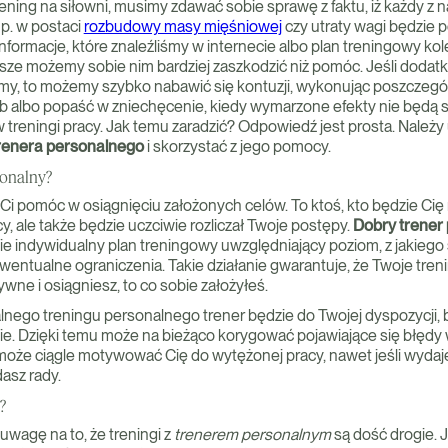
ening na siłowni, musimy zdawać sobie sprawę z faktu, iż każdy z na
np. w postaci
rozbudowy masy mięśniowej
czy utraty wagi będzie 
informacje, które znaleźliśmy w internecie albo plan treningowy kol
orsze możemy sobie nim bardziej zaszkodzić niż pomóc. Jeśli doda
iśmy, to możemy szybko nabawić się kontuzji, wykonując poszczegó
 albo popaść w zniechęcenie, kiedy wymarzone efekty nie będą s
treningi pracy. Jak temu zaradzić? Odpowiedź jest prosta. Należy 
renera personalnego
i skorzystać z jego pomocy.
sonalny?
Ci pomóc w osiągnięciu założonych celów. To ktoś, kto będzie Cię 
, ale także będzie uczciwie rozliczał Twoje postępy.
Dobry trener
ie indywidualny plan treningowy uwzględniający poziom, z jakiego 
wentualne ograniczenia. Takie działanie gwarantuje, że Twoje tren
ne i osiągniesz, to co sobie założyłeś.
nego treningu personalnego trener będzie do Twojej dyspozycji, 
bie. Dzięki temu może na bieżąco korygować pojawiające się błęd
może ciągle motywować Cię do wytężonej pracy, nawet jeśli wydaje 
 dasz rady.
?
uwagę na to, że treningi z
trenerem personalnym
są dość drogie. 