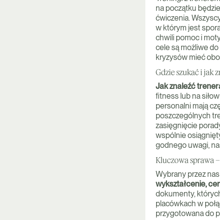
na początku będzi
ćwiczenia. Wszyscy 
w którym jest spora
chwili pomoc i mot
cele są możliwe do 
kryzysów mieć obok
Gdzie szukać i jak 
Jak znaleźć trene
fitness lub na siło
personalni mają cz
poszczególnych tre
zasięgnięcie porady
wspólnie osiągnięt
godnego uwagi, nas
Kluczowa sprawa – 
Wybrany przez nas 
wykształcenie, cer
dokumenty, których
placówkach w połąc
przygotowana do pr