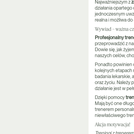
Najważniejszym z
z
działania opartego 
jednoczesnym uwzg
realna i możliwa do
Wywiad – ważna cz
Profesjonalny tren
przeprowadzić z na
Dowie się, jak żyje
naszych celów, cho
Ponadto powinien 
kolejnych etapach
badania lekarskie,
oraz życiu. Należy
działanie jest w pe
Dzięki pomocy
tre
Mają być one długo
trenerem personal
niewłaściwego tre
Akcja motywacja!
Treningi z trenere