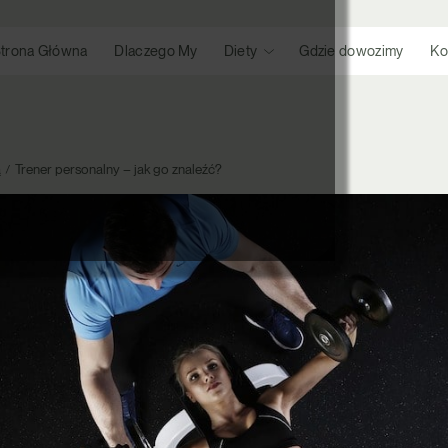
trona Główna
Dlaczego My
Diety
Gdzie dowozimy
Ko
ą
Trener personalny – jak go znaleźć?