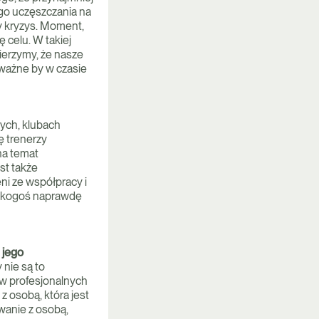
o uczęszczania na
zy kryzys. Moment,
 celu. W takiej
ierzymy, że nasze
ę ważne by w czasie
wych, klubach
ę trenerzy
na temat
st także
eni ze współpracy i
ć kogoś naprawdę
 jego
 nie są to
 w profesjonalnych
 osobą, która jest
wanie z osobą,