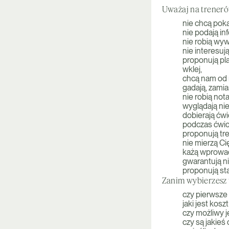
Uważaj na treneró
nie chcą pok
nie podają in
nie robią wyw
nie interesuj
proponują pla
wklej,
chcą nam od 
gadają, zamias
nie robią nota
wyglądają nie
dobierają ćwi
podczas ćwicz
proponują tr
nie mierzą Ci
każą wprowad
gwarantują n
proponują sta
Zanim wybierzesz t
czy pierwsze 
jaki jest kos
czy możliwy j
czy są jakie