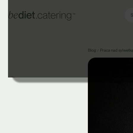
S
Blog
Praca nad sylwetk