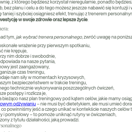
ownię, z którego będziesz korzystał nieregularnie, ponadto będzies
 bez planu i celu a do tego możesz jeszcze nabawić się kontuzji 
 taniej i szybciej osiągniesz efekt, trenując z trenerem personaln
nwestycję w swoje zdrowie oraz lepsze życie
.
era:
nad tym,
jak wybrać trenera personalnego
, zwróć uwagę na poniżs
doskonałe wrażenie przy pierwszym spotkaniu,
ć nie krępuje,
rzy nim dobrze i swobodnie,
odpowiada na nasze pytania,
mowy jest zaangażowany,
anizuje czas treningu,
odaje nam siły w momentach kryzysowych,
szym bezpieczeństwem w trakcie treningu,
ego technicznie wykonywania poszczególnych ćwiczeń,
ze postępy i rozlicza je,
a bieżąco nasz plan treningowy pod kątem celów, jakie mamy osią
rowym odżywianiu
– nie musi być dietetykiem, ale musi umieć dor
, co powinniśmy jeść a czego unikać w kontekście naszych celów 
ny i pomysłowy – to pomoże uniknąć rutyny w ćwiczeniach,
zony z tytułu działalności, jaką prowadzi.
rsonalnego