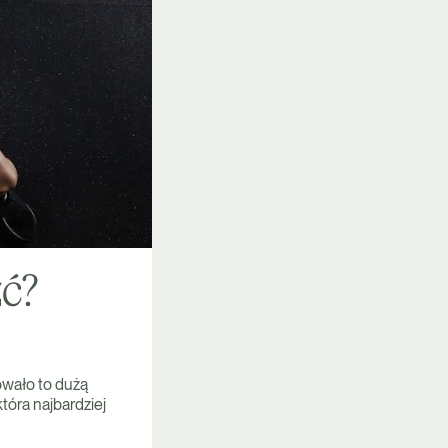
źć?
owało to dużą
tóra najbardziej