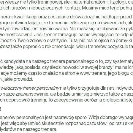
ej wiedzy nie tylko treningowej, ale i na temat anatomii, fizjologii, d
żkich urazów i niebezpiecznych kontuzji. Musimy mieć tego pełn
enera o kwalifikacje oraz posiadane doświadczenie na długo prze
kacje potwierdzają to, że trener nie tylko zna się na ćwiczeniach, a
w tym zawodzie jest równie ważna. Nie masz się co obawiać, że pyt
ie niestosowne. Jeśli trener zareaguje na nie wymijająco, to odpu
hodzi o Twoje zdrowie oraz życie. Tutaj nie ma miejsca na pomyłk
żesz także poprosić o rekomendacje, wielu trenerów pozyskuje 
ć kandydata na naszego trenera personalnego o to, czy systemat
 wiedzę, jaką posiada, czy śledzi nowości w swojej branży i ma na i
rmacje możemy często znaleźć na stronie www trenera, jego blogu 
 jakie prowadzi.
wiadczony trener personalny
nie tylko przygotuje dla nas indywi
o nasze zaawansowanie, ale będzie umiał się zmierzyć także z na
ich dopasować treningi. To zdecydowanie odróżnia profesjonalistę
!
enerów personalnych jest naprawdę sporo. Wizja dobrego wynag
est więc aby umieć skutecznie rozpoznać oszustów i od razu skreśli
dydatów na naszego trenera.