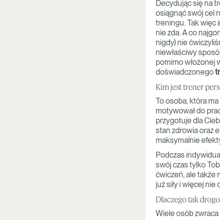
Decydując się na tr
osiągnąć swój cel 
treningu. Tak więc 
nie zda. A co najg
nigdy) nie ćwiczyl
niewłaściwy sposób
pomimo włożonej w 
doświadczonego
t
Kim jest trener per
To osoba, która ma 
motywował do pracy
przygotuje dla Cieb
stan zdrowia oraz e
maksymalnie efektyw
Podczas indywidual
swój czas tylko To
ćwiczeń, ale także 
już siły i więcej nie
Dlaczego tak drogo
Wiele osób zwraca 