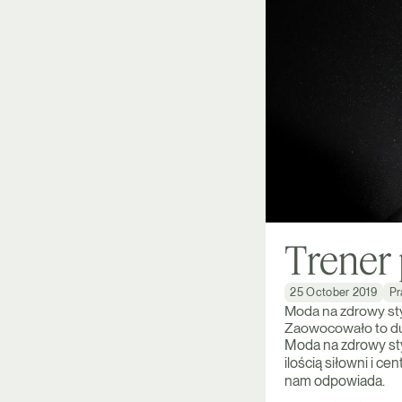
Trener 
25 October 2019
Pr
Moda na zdrowy sty
Zaowocowało to dużą
Moda na zdrowy sty
ilością siłowni i 
nam odpowiada.