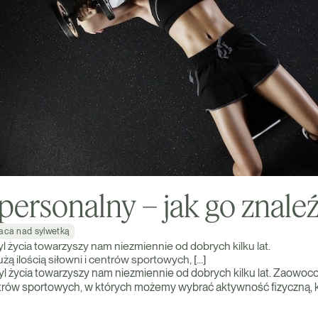
personalny – jak go znale
aca nad sylwetką
l życia towarzyszy nam niezmiennie od dobrych kilku lat.
 ilością siłowni i centrów sportowych, […]
l życia towarzyszy nam niezmiennie od dobrych kilku lat. Zaowoc
centrów sportowych, w których możemy wybrać aktywność fizyczną, k