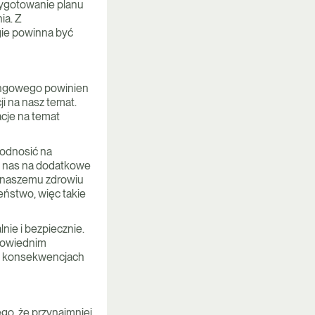
zygotowanie planu
ia. Z
gie powinna być
ingowego powinien
i na nasz temat.
acje na temat
 odnosić na
ć nas na dodatkowe
ą naszemu zdrowiu
eństwo, więc takie
ie i bezpiecznie.
dpowiednim
na konsekwencjach
go, że przynajmniej