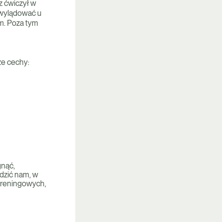
z ćwiczył w
i wylądować u
ym. Poza tym
ze cechy:
gnąć,
adzić nam, w
treningowych,