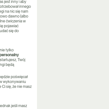
s jest inny i aby
potrzebował innego
egi na nic się nam
tkowo dawno (albo
lne ćwiczenia w
ię pojawiać
udać się do
nie tylko
 personalny
startujesz, Twój
ingi będą
będzie poświęcał
y w wykonywaniu
Ci się, że nie masz
Jednak jeśli masz