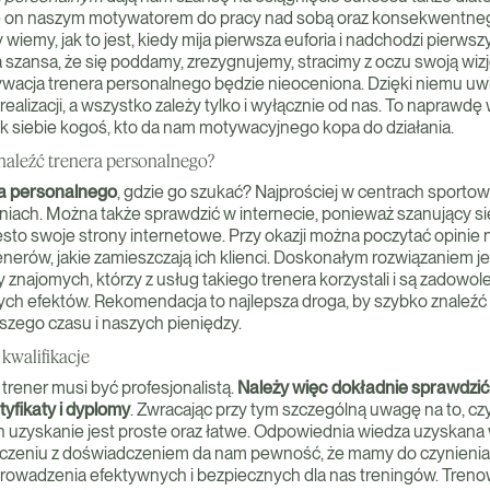
e on naszym motywatorem do pracy nad sobą oraz konsekwentneg
wiemy, jak to jest, kiedy mija pierwsza euforia i nadchodzi pierws
 szansa, że się poddamy, zrezygnujemy, stracimy z oczu swoją wizję
ywacja trenera personalnego będzie nieoceniona. Dzięki niemu uw
realizacji, a wszystko zależy tylko i wyłącznie od nas. To naprawd
 siebie kogoś, kto da nam motywacyjnego kopa do działania.
znaleźć trenera personalnego?
ra personalnego
, gdzie go szukać? Najprościej w centrach sporto
wniach. Można także sprawdzić w internecie, ponieważ szanujący si
ęsto swoje strony internetowe. Przy okazji można poczytać opinie 
nerów, jakie zamieszczają ich klienci. Doskonałym rozwiązaniem je
 znajomych, którzy z usług takiego trenera korzystali i są zadowol
ych efektów. Rekomendacja to najlepsza droga, by szybko znaleź
zego czasu i naszych pieniędzy.
kwalifikacje
trener musi być profesjonalistą.
Należy więc dokładnie sprawdzić
tyfikaty i dyplomy
. Zwracając przy tym szczególną uwagę na to, czy
 uzyskanie jest proste oraz łatwe. Odpowiednia wiedza uzyskana
zeniu z doświadczeniem da nam pewność, że mamy do czynienia z
owadzenia efektywnych i bezpiecznych dla nas treningów. Treno