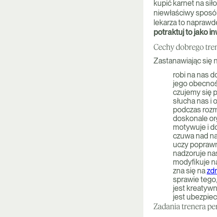
kupić karnet na sił
niewłaściwy sposób,
lekarza to naprawdę
potraktuj to jako i
Cechy dobrego tren
Zastanawiając się 
robi na nas 
jego obecnoś
czujemy się p
słucha nas i 
podczas roz
doskonale org
motywuje i d
czuwa nad na
uczy poprawn
nadzoruje nas
modyfikuje n
zna się na
zd
sprawie tego
jest kreatyw
jest ubezpiec
Zadania trenera pe