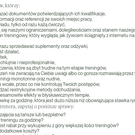
w, którzy:
azać dokumentów potwierdzających ich kwalifikacje,
formacji oraz referencji ze swoich miejsc pracy,
iadu, tylko od razu każą ćwiczyć,
ą się naszymi ograniczeniami, dolegliwościami oraz stanem naszeg
n treningowy, który wygląda, jak żywcem ściągnięty z internetu na 
razu sprzedawać suplementy oraz odżywki,
t działać,
tek,
chlujnie i nieprofesjonalnie,
czenia, które są zbyt trudne na tym etapie treningów,
eń nie zwracają na Ciebie uwagi albo co gorsza rozmawiają przez 
eningi monotonne oraz nudne,
ę wcale, przez co nie kontrolują Twoich postępów,
zać restrykcyjne metody odchudzania,
iesamowite efekty w błyskawicznym tempie,
wkę za godzinę, która jest dużo niższa niż obowiązująca stawka r
renera, zapytaj o poniższe sprawy:
zajęcia są tańsze lub bezpłatne?
zt treningu za godzinę?
est rabat przy wykupieniu z góry większej ilości treningów?
ś dodatkowe koszty?