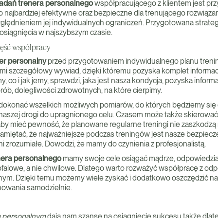
adań trenera personalnego
współpracującego z klientem jest pr
o najbardziej efektywne oraz bezpieczne dla trenującego rozwiązan
lędnieniem jej indywidualnych ograniczeń. Przygotowana strate
 osiągnięcia w najszybszym czasie.
ęść współpracy
er personalny
przed przygotowaniem indywidualnego planu tren
mi szczegółowy wywiad, dzięki któremu pozyska komplet informacj
my, co i jak jemy, sprawdzi, jaka jest nasza kondycja, pozyska inform
rób, dolegliwości zdrowotnych, na które cierpimy.
dokonać wszelkich możliwych pomiarów, do których będziemy się
 naszej drogi do upragnionego celu. Czasem może także skierowa
 aby mieć pewność, że planowane regularne treningi nie zaszkodz
 pamiętać, że najważniejsze podczas treningów jest nasze bezpiecz
łni zrozumiałe. Dowodzi, że mamy do czynienia z profesjonalistą.
nera personalnego
mamy swoje cele osiągać mądrze, odpowiedzialn
falowe, a nie chwilowe. Dlatego warto rozważyć współpracę z o
nym. Dzięki temu możemy wiele zyskać i dodatkowo oszczędzić 
nowania samodzielnie.
m personalnym
dają nam szansę na osiągnięcie sukcesu także dlate