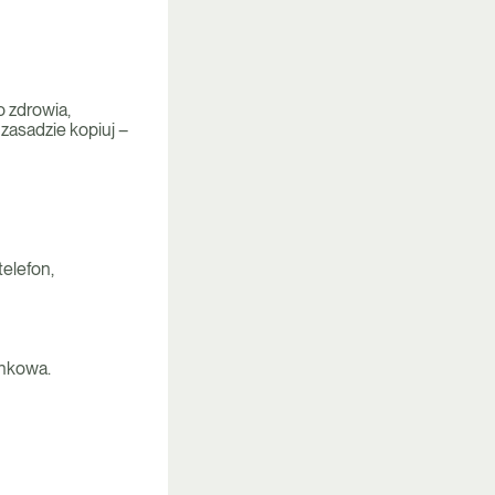
o zdrowia,
zasadzie kopiuj –
telefon,
ynkowa.