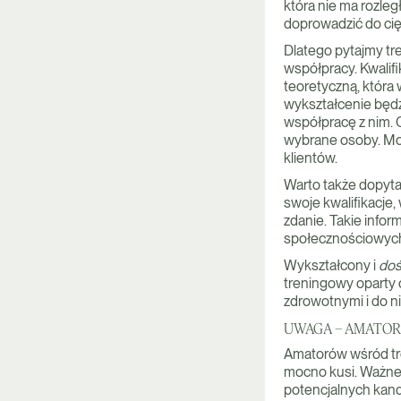
która nie ma rozległ
doprowadzić do cię
Dlatego pytajmy tr
współpracy. Kwalifi
teoretyczną, która 
wykształcenie będz
współpracę z nim. C
wybrane osoby. Mo
klientów.
Warto także dopyta
swoje kwalifikacje,
zdanie. Takie info
społecznościowych,
Wykształcony i
doś
treningowy oparty 
zdrowotnymi i do n
UWAGA – AMATOR
Amatorów wśród tr
mocno kusi. Ważne j
potencjalnych kan