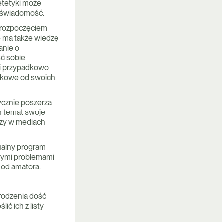
ietetyki może
ą świadomość.
d rozpoczęciem
le ma także wiedzę
anie o
ść sobie
i i przypadkowo
takowe od swoich
ycznie poszerza
ch temat swoje
czy w mediach
dualny program
szymi problemami
 od amatora.
rodzenia dość
ć ich z listy