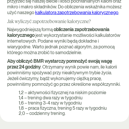
przyjrzeć się naszej diecie i ilości pochłanianych kalorii oraz
mikro i makro składników. Do obliczenia wskaźnika możesz
użyć naszego
kalkulatora zapotrzebowania kalorycznego
.
Jak wyliczyć zapotrzebowanie kaloryczne?
Najwygodniejszą formą
obliczenia zapotrzebowania
kalorycznego
jest wykorzystanie możliwości kalkulatorów
internetowych. Podane wyniki będą dokładne i
wiarygodne. Warto jednak poznać algorytm, za pomocą
którego można zrobić to samodzielnie.
Aby obliczyć BMR wystarczy pomnożyć swoją wagę
przez 24 godziny
. Otrzymany wynik powie nam, ile kalorii
powinniśmy spożywać przy nieaktywnym trybie życia.
Jeżeli ćwiczymy, bądź wykonujemy ciężką pracę,
powinniśmy pomnożyć go przez określone współczynniki.
1,2 – aktywności fizycznej na niskim poziomie
1,4 – trening dwa razy w tygodniu
1,6 – trening 3-4 razy w tygodniu
1,8 – praca fizyczna, trening 5 razy w tygodniu
2,0 – codzienny trening.