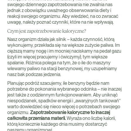
swojego dziennego zapotrzebowania nie zwalnia nas
jednak z obowiązku uważnego obserwowania diety i
reakcji swojego organizmu. Aby wiedzieć, na co zwracać
uwagę, należy poznać czynniki, które na nie wpływają.
Czym jest zapotrzebowanie kaloryczne?
Nasz organizm działa jak silnik – każda czynność, którą
wykonujemy, przekłada się na większe zużycie paliwa. Im
cięższą mamy nogę i im mocniej naciskamy na pedał gazu
(czyli im więcej pracujemy i ćwiczymy), tym większe
spalanie. Różnica polega na tym, że o ile do maszyny
wlewamy paliwo na stacji benzynowej, my uzupełniamy
nasz bak podczas jedzenia.
Planując podróż szacujemy, ile benzyny będzie nam
potrzebne do pokonania wybranego odcinka – nie inaczej
jest także z codziennym funkcjonowaniem. Aby uniknąć
niespodzianek, spadków energii i „awaryjnych tankowań”
warto dowiedzieć się nieco więcej o potrzebach swojego
organizmu.
Zapotrzebowanie kaloryczne to inaczej
całkowita
przemiana materii.
Wyraża ono liczbę kalorii,
którą koniecznie każdego dnia musimy dostarczyć
naszemu organizmowi.