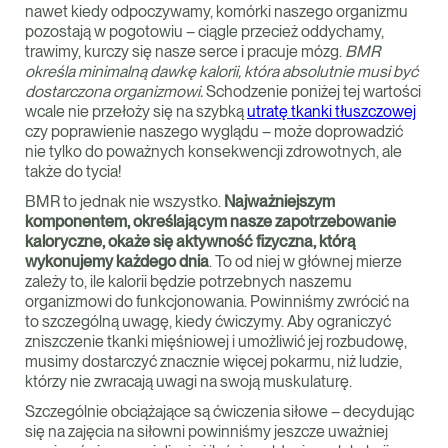
nawet kiedy odpoczywamy, komórki naszego organizmu
pozostają w pogotowiu – ciągle przecież oddychamy,
trawimy, kurczy się nasze serce i pracuje mózg.
BMR
określa minimalną dawkę kalorii, która
absolutnie musi być
dostarczona organizmowi.
Schodzenie poniżej tej wartości
wcale nie przełoży się na szybką
utratę tkanki tłuszczowej
czy poprawienie naszego wyglądu – może doprowadzić
nie tylko do poważnych konsekwencji zdrowotnych, ale
także do tycia!
BMR to jednak nie wszystko.
Najważniejszym
komponentem, określającym nasze zapotrzebowanie
kaloryczne, okaże się aktywność fizyczna, którą
wykonujemy każdego dnia
. To od niej w głównej mierze
zależy to, ile kalorii będzie potrzebnych naszemu
organizmowi do funkcjonowania. Powinniśmy zwrócić na
to szczególną uwagę, kiedy ćwiczymy. Aby ograniczyć
zniszczenie tkanki mięśniowej i umożliwić jej rozbudowę,
musimy dostarczyć znacznie więcej pokarmu, niż ludzie,
którzy nie zwracają uwagi na swoją muskulaturę.
Szczególnie obciążające są ćwiczenia siłowe – decydując
się na zajęcia na siłowni powinniśmy jeszcze uważniej