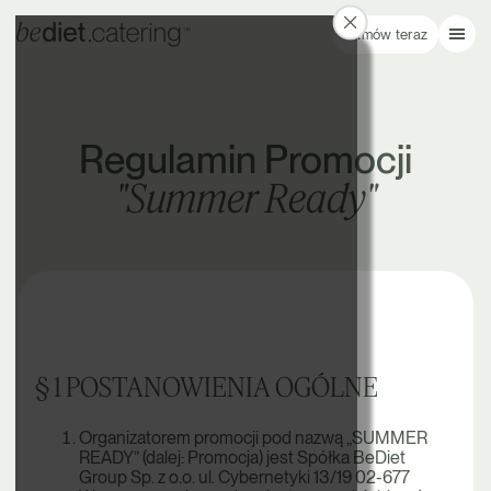
Zamów teraz
Regulamin Promocji
"Summer Ready"
§ 1 POSTANOWIENIA OGÓLNE
Organizatorem promocji pod nazwą „SUMMER
READY” (dalej: Promocja) jest Spółka BeDiet
Group Sp. z o.o. ul. Cybernetyki 13/19 02-677