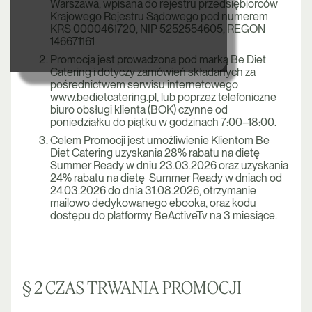
Warszawa, wpisana do rejestru przedsiębiorców
Krajowego Rejestru Sądowego pod numerem
KRS 0000461720, NIP 5252554605, REGON
146671161
Promocja jest prowadzona pod marką Be Diet
Catering i dotyczy zamówień składanych za
pośrednictwem serwisu internetowego
www.bedietcatering.pl, lub poprzez telefoniczne
biuro obsługi klienta (BOK) czynne od
poniedziałku do piątku w godzinach 7:00–18:00.
Celem Promocji jest umożliwienie Klientom Be
Diet Catering uzyskania 28% rabatu na dietę
Summer Ready w dniu 23.03.2026 oraz uzyskania
24% rabatu na dietę Summer Ready w dniach od
24.03.2026 do dnia 31.08.2026, otrzymanie
mailowo dedykowanego ebooka, oraz kodu
dostępu do platformy BeActiveTv na 3 miesiące.
§ 2 CZAS TRWANIA PROMOCJI