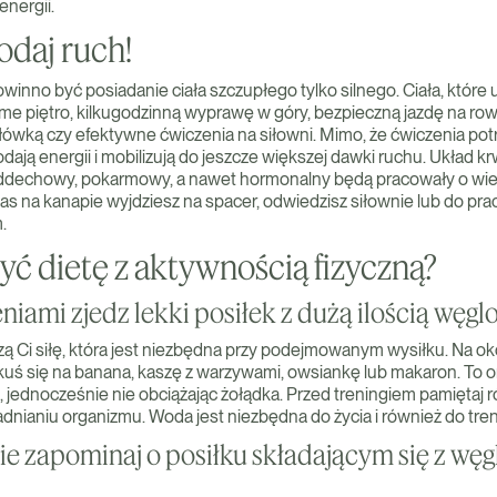
energii.
odaj ruch!
inno być posiadanie ciała szczupłego tylko silnego. Ciała, które 
e piętro, kilkugodzinną wyprawę w góry, bezpieczną jazdę na ro
łówką czy efektywne ćwiczenia na siłowni. Mimo, że ćwiczenia pot
ają energii i mobilizują do jeszcze większej dawki ruchu. Układ k
dechowy, pokarmowy, a nawet hormonalny będą pracowały o wiele 
as na kanapie wyjdziesz na spacer, odwiedzisz siłownie lub do pra
.
yć dietę z aktywnością fizyczną?
niami zjedz lekki posiłek z dużą ilością wę
Ci siłę, która jest niezbędna przy podejmowanym wysiłku. Na ok
kuś się na banana, kaszę z warzywami, owsiankę lub makaron. To 
, jednocześnie nie obciążając żołądka. Przed treningiem pamiętaj 
ianiu organizmu. Woda jest niezbędna do życia i również do tre
nie zapominaj o posiłku składającym się z w