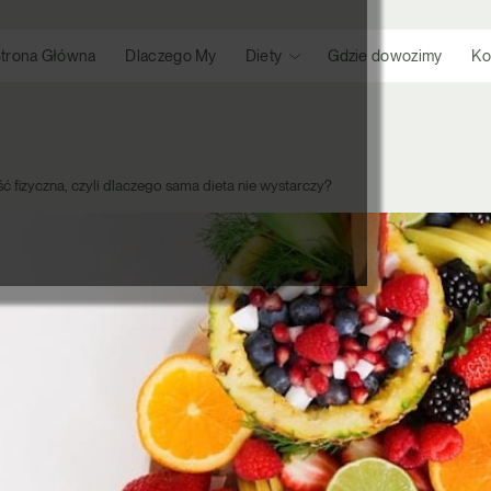
trona Główna
Dlaczego My
Diety
Gdzie dowozimy
Ko
 fizyczna, czyli dlaczego sama dieta nie wystarczy?