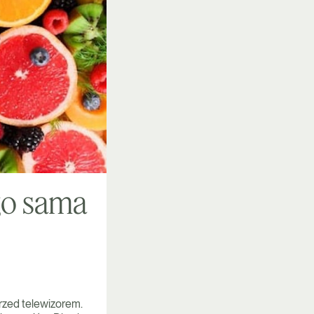
go sama
przed telewizorem.