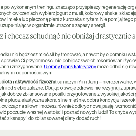
one po wykonanym treningu znacząco przyśpieszy regenerację or
nych ćwiczeniach wybierz jogurt z musli, kolorowy shake, składają
 mleka lub pieczoną pierś z kurczaka z ryżem. Nie pomijaj tego p
, uzupełniając w organizmie utracone zapasy energii.
esz i chcesz schudnąć nie obniżaj drastyczni
ku nie będziesz mieć sił by trenować, a nawet by o poranku wsta
 sprawiać Ci przyjemności, nie pobijesz swoich rekordów ani życi
wana i zrezygnowana.
Ujemny bilans kaloryczny
może odbić się ró
nalnym i odpornościowym.
 dieta
i
aktywność fizyczna
są niczym Yin i Jang – nierozerwalne, 
ełni od siebie zależne. Dbając o swoje zdrowie nie rezygnuj z upraw
jak dobrze zbilansowane posiłki przygotowane z wysokiej jakości 
e płuca, elastyczna skóra, silne mięśnie, dobra kondycja i szerok
, ćwicząc na siłowni możesz również odkryć nową pasję, wzmocni
ć poczucie własnej wartości i poznać nowych ludzi! To chyba wyst
ć z kanapy i do zbilansowanej diety dodać ruch!