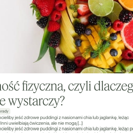
ść fizyczna, czyli dlacze
ie wystarczy?
orady
cieliby jeść zdrowe puddingi z nasionami chia lub jaglankę, leżąc
Inni uwielbiają ćwiczenia, ale nie mogą […]
cieliby jeść zdrowe puddingi z nasionami chia lub jaglankę, leżąc 