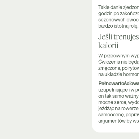
Takie danie zjedz
godzin po zakończo
sezonowych owoców i
bardzo istotną rolę
Jeśli trenuj
kalorii
W przeciwnym wypad
Ćwiczenia nie będą
zmęczona, poiryto
na układzie hormo
Pełnowartościowa
uzupełniające i w p
on tak samo ważny 
mocne serce, wydoln
jeżdżąc na rowerze
samoocenę, poprawi
argumentów by wsta