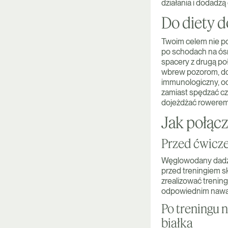
działania i dodadzą 
Do diety d
Twoim celem nie pow
po schodach na ósm
spacery z drugą po
wbrew pozorom, dod
immunologiczny, od
zamiast spędzać cz
dojeżdżać rowerem
Jak połącz
Przed ćwicze
Węglowodany dadzą 
przed treningiem s
zrealizować trening
odpowiednim nawadn
Po treningu 
białka