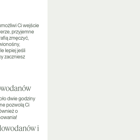
umożliwi Ci wejście
werze, przyjemne
rafią zmęczyć,
rwionośny,
lepiej jeśli
cy zaczniesz
glowodanów
oło dwie godziny
one pozwolą Ci
również o
nowania!
ęglowodanów i