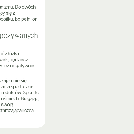
ganizmu. Do dwóch
cy się z
osiłku, bo pełni on
e spożywanych
ć z łóżka.
ówek, będziesz
wnież negatywnie
wzajemnie się
iania sportu. Jest
produktów. Sport to
i uśmiech. Biegając,
ć swoją
arczająca liczba