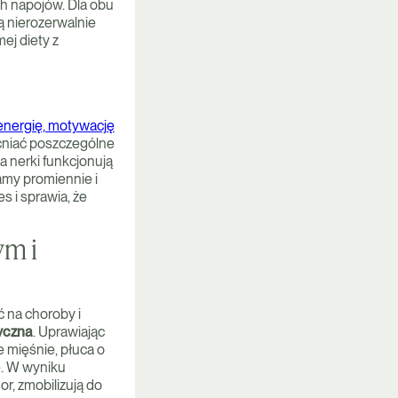
ch napojów. Dla obu
ą nierozerwalnie
ej diety z
energię, motywację
cniać poszczególne
 a nerki funkcjonują
amy promiennie i
 i sprawia, że
ym i
 na choroby i
zyczna
. Uprawiając
e mięśnie, płuca o
e. W wyniku
r, zmobilizują do