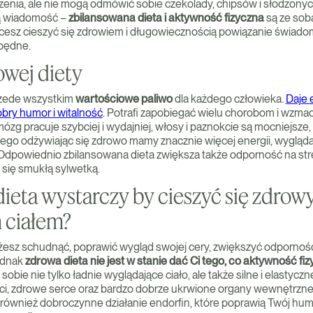
iczenia, ale nie mogą odmówić sobie czekolady, chipsów i słodzony
ą wiadomość –
zbilansowana dieta i aktywność fizyczna
są ze sob
hcesz cieszyć się zdrowiem i długowiecznością powiązanie świadom
zbędne.
owej diety
rzede wszystkim
wartościowe paliwo
dla każdego człowieka.
Daje 
dobry humor i witalność
. Potrafi zapobiegać wielu chorobom i wzma
 mózg pracuje szybciej i wydajniej, włosy i paznokcie są mocniejsze,
tego odżywiając się zdrowo mamy znacznie więcej energii, wygląd
 Odpowiednio zbilansowana dieta zwiększa także odporność na stres
się smukłą sylwetką.
ieta wystarczy by cieszyć się zdrow
 ciałem?
sz schudnąć, poprawić wygląd swojej cery, zwiększyć odporność
ednak
zdrowa dieta nie jest w stanie dać Ci tego, co aktywność fi
sobie nie tylko ładnie wyglądające ciało, ale także silne i elastyczn
ci, zdrowe serce oraz bardzo dobrze ukrwione organy wewnętrzn
również dobroczynne działanie endorfin, które poprawią Twój humo