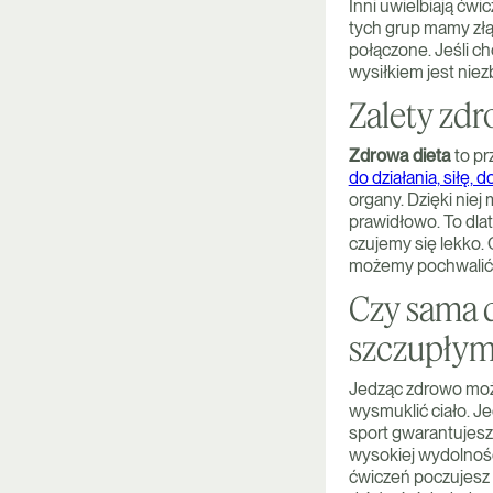
Inni uwielbiają ćw
tych grup mamy zł
połączone. Jeśli c
wysiłkiem jest nie
Zalety zdr
Zdrowa dieta
to p
do działania, siłę, 
organy. Dzięki niej
prawidłowo. To dla
czujemy się lekko.
możemy pochwalić 
Czy sama d
szczupłym
Jedząc zdrowo może
wysmuklić ciało. J
sport gwarantujesz 
wysokiej wydolnoś
ćwiczeń poczujesz 