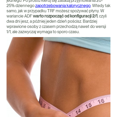
jednego. Po prostu kieruj się zasadą przyjmowania 20-
25% dziennego
zapotrzebowania kalorycznego
. Wtedy tak
samo, jak w przypadku TRF możesz spożywać płyny. W
wariancie ADF
warto rozpocząć od konfiguracji 2/1
, czyli
dwa dni jesz, a później jeden dzień pościsz. Bardziej
wprawione osoby z czasem przechodzą nawet do wersji
1/1, ale zazwyczaj wymaga to sporo czasu.