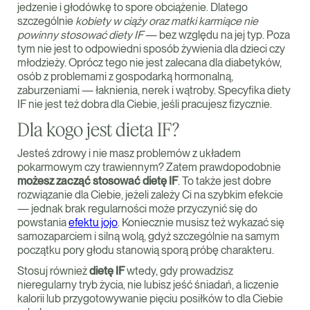
jedzenie i głodówkę to spore obciążenie. Dlatego
szczególnie
kobiety w ciąży oraz matki karmiące nie
powinny stosować diety IF
— bez względu na jej typ. Poza
tym nie jest to odpowiedni sposób żywienia dla dzieci czy
młodzieży. Oprócz tego nie jest zalecana dla diabetyków,
osób z problemami z gospodarką hormonalną,
zaburzeniami — łaknienia, nerek i wątroby. Specyfika diety
IF nie jest też dobra dla Ciebie, jeśli pracujesz fizycznie.
Dla kogo jest dieta IF?
Jesteś zdrowy i nie masz problemów z układem
pokarmowym czy trawiennym? Zatem prawdopodobnie
możesz zacząć stosować dietę IF
. To także jest dobre
rozwiązanie dla Ciebie, jeżeli zależy Ci na szybkim efekcie
— jednak brak regularności może przyczynić się do
powstania
efektu jojo
. Koniecznie musisz też wykazać się
samozaparciem i silną wolą, gdyż szczególnie na samym
początku pory głodu stanowią sporą próbę charakteru.
Stosuj również
dietę IF
wtedy, gdy prowadzisz
nieregularny tryb życia, nie lubisz jeść śniadań, a liczenie
kalorii lub przygotowywanie pięciu posiłków to dla Ciebie