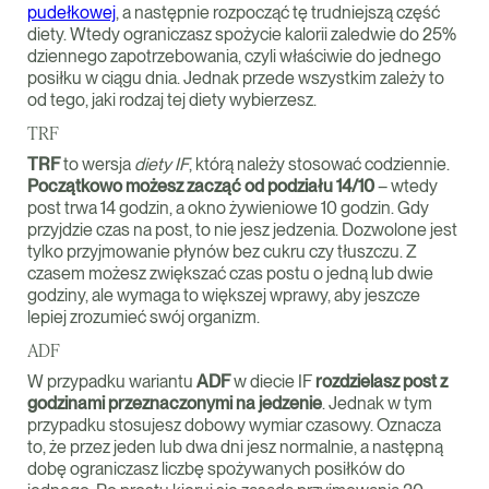
pudełkowej
, a następnie rozpocząć tę trudniejszą część
diety. Wtedy ograniczasz spożycie kalorii zaledwie do 25%
dziennego zapotrzebowania, czyli właściwie do jednego
posiłku w ciągu dnia. Jednak przede wszystkim zależy to
od tego, jaki rodzaj tej diety wybierzesz.
TRF
TRF
to wersja
diety IF
, którą należy stosować codziennie.
Początkowo możesz zacząć od podziału 14/10
– wtedy
post trwa 14 godzin, a okno żywieniowe 10 godzin. Gdy
przyjdzie czas na post, to nie jesz jedzenia. Dozwolone jest
tylko przyjmowanie płynów bez cukru czy tłuszczu. Z
czasem możesz zwiększać czas postu o jedną lub dwie
godziny, ale wymaga to większej wprawy, aby jeszcze
lepiej zrozumieć swój organizm.
ADF
W przypadku wariantu
ADF
w diecie IF
rozdzielasz post z
godzinami przeznaczonymi na jedzenie
. Jednak w tym
przypadku stosujesz dobowy wymiar czasowy. Oznacza
to, że przez jeden lub dwa dni jesz normalnie, a następną
dobę ograniczasz liczbę spożywanych posiłków do