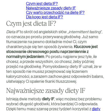
Czym jest dieta IF?
Najważniejsze zasady diety IF
Czy warto przechodzić na dietę IF?
Dla kogo jest dieta IF?
Czym jest dieta IF?
Dieta IF
to skrót od angielskich słów „
intermittent fasting
”,
co oznacza po prostu przerywaną głodówkę. Już samo
tłumaczenie na pewno dokładnie mówi Ci, czym
charakteryzuje się ten sposób żywienia.
Kluczowe jest
stosowanie okresowego postu naprzemiennie z
normalnym jedzeniem
. Po prostu najpierw jesz tyle, ile
chcesz, a przede wszystkim, co chcesz, żeby później
przejść na głodówkę. Pomysłodawcy diety IF uznali, że w
ten sposób nie musisz przejmować się liczeniem
kaloryczności, a zarazem zachowujesz odpowiedni balans,
ułatwiający Ci spalenie tkanki tłuszczowej.
Najważniejsze zasady diety IF
Istnieją dwie metody
diety IF
, więc możesz bez problemu
wybrać długość głodówki, która bardziej Ci odpowiada.
Dzięki temu masz szansę przez tydzień korzystać z
diety