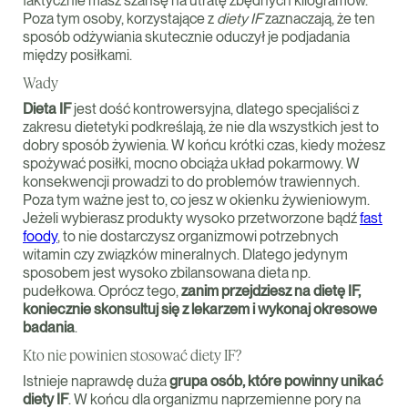
faktycznie masz szansę na utratę zbędnych kilogramów.
Poza tym osoby, korzystające z
diety IF
zaznaczają, że ten
sposób odżywiania skutecznie oduczył je podjadania
między posiłkami.
Wady
Dieta IF
jest dość kontrowersyjna, dlatego specjaliści z
zakresu dietetyki podkreślają, że nie dla wszystkich jest to
dobry sposób żywienia. W końcu krótki czas, kiedy możesz
spożywać posiłki, mocno obciąża układ pokarmowy. W
konsekwencji prowadzi to do problemów trawiennych.
Poza tym ważne jest to, co jesz w okienku żywieniowym.
Jeżeli wybierasz produkty wysoko przetworzone bądź
fast
foody
, to nie dostarczysz organizmowi potrzebnych
witamin czy związków mineralnych. Dlatego jedynym
sposobem jest wysoko zbilansowana dieta np.
pudełkowa. Oprócz tego,
zanim przejdziesz na dietę IF,
koniecznie skonsultuj się z lekarzem i wykonaj okresowe
badania
.
Kto nie powinien stosować diety IF?
Istnieje naprawdę duża
grupa osób, które powinny unikać
diety IF
. W końcu dla organizmu naprzemienne pory na