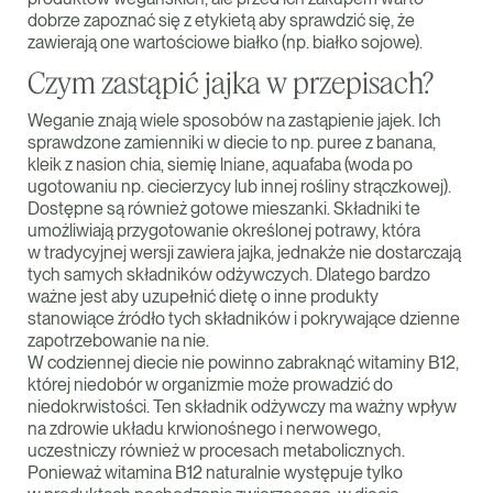
dobrze zapoznać się z etykietą aby sprawdzić się, że
zawierają one wartościowe białko (np. białko sojowe).
Czym zastąpić jajka w przepisach?
Weganie znają wiele sposobów na zastąpienie jajek. Ich
sprawdzone zamienniki w diecie to np. puree z banana,
kleik z nasion chia, siemię lniane, aquafaba (woda po
ugotowaniu np. ciecierzycy lub innej rośliny strączkowej).
Dostępne są również gotowe mieszanki. Składniki te
umożliwiają przygotowanie określonej potrawy, która
w tradycyjnej wersji zawiera jajka, jednakże nie dostarczają
tych samych składników odżywczych. Dlatego bardzo
ważne jest aby uzupełnić dietę o inne produkty
stanowiące źródło tych składników i pokrywające dzienne
zapotrzebowanie na nie.
W codziennej diecie nie powinno zabraknąć witaminy B12,
której niedobór w organizmie może prowadzić do
niedokrwistości. Ten składnik odżywczy ma ważny wpływ
na zdrowie układu krwionośnego i nerwowego,
uczestniczy również w procesach metabolicznych.
Ponieważ witamina B12 naturalnie występuje tylko