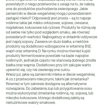
powstałych z niego przetworów z uwagi na to, że należą
one do produktów pochodzenia zwierzęcego. Jakie
zamienniki w diecie wegańskiej mogą z powodzeniem
zastąpić mleko? Odpowiedź jest prosta – są to napoje
roślinne takie jak mleko orkiszowe, sojowe, owsiane,
migdałowe, kokosowe lub ryżowe. Produkty te różnią się
od siebie nie tylko pod względem smaku, ale również
posiadanych wartości. Najbogatszy w składniki odżywcze
jest napój sojowy. Zawiera on dużo białka, a niektóre
produkty są dodatkowo wzbogacone w witaminę B12,
wapń oraz witaminę D. Na rynku można również kupić
produkty fermentowane powstałe na bazie napojów
roślinnych, jednakże często nie stanowią dobrego źródła
białka oraz wapnia. Dodatkowo przy ich zakupie warto
upewnić się, czy nie zawierają one cukru.
Wiesz już, jakie są zamienniki mleka w diecie wegańskiej.
A co z przetworami mlecznymi, takimi jak śmietanka?
Również w tym zakresie dostępne są alternatywne
rozwiązania. Do zabielania zup lub przygotowania sosu
można wykorzystać śmietankę roślinną, np. sojową, lub
mleczko kokosowe, którego dodatkową zaletą są
nietuzinkowe walory smakowe.