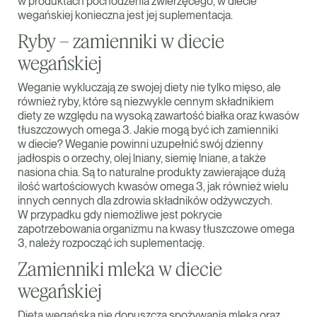
w produktach pochodzenia zwierzęcego, w diecie
wegańskiej konieczna jest jej suplementacja.
Ryby – zamienniki w diecie
wegańskiej
Weganie wykluczają ze swojej diety nie tylko mięso, ale
również ryby, które są niezwykle cennym składnikiem
diety ze względu na wysoką zawartość białka oraz kwasów
tłuszczowych omega 3. Jakie mogą być ich zamienniki
w diecie? Weganie powinni uzupełnić swój dzienny
jadłospis o orzechy, olej lniany, siemię lniane, a także
nasiona chia. Są to naturalne produkty zawierające dużą
ilość wartościowych kwasów omega 3, jak również wielu
innych cennych dla zdrowia składników odżywczych.
W przypadku gdy niemożliwe jest pokrycie
zapotrzebowania organizmu na kwasy tłuszczowe omega
3, należy rozpocząć ich suplementację.
Zamienniki mleka w diecie
wegańskiej
Dieta wegańska nie dopuszcza spożywania mleka oraz