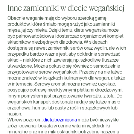
Inne zamienniki w diecie wegańskiej
Obecnie weganie mają do wyboru szeroką gamę
produktów, które śmiało mogą służyć jako zamienniki
mięsa, jaj czy mleka. Dzięki temu, dieta wegańska może
być pełnowartościowa i dostarczać organizmowi komplet
składników niezbędnych dla zdrowia. W sklepach
dostępne są nawet zamienniki serów oraz wędlin, ale w ich
przypadku bardzo ważne jest, aby dokładnie sprawdzać
skład – niektóre z nich zawierają np. szkodliwe tłuszcze
utwardzone. Można pokusić się również o samodzielnie
przygotowanie serów wegańskich. Przepisy na nie łatwo
można znaleźć w książkach kulinarnych dla wegan, a także
w internecie. Serowy aromat można również uzyskać,
posypując potrawę nieaktywnymi płatkami drożdżowymi.
Innym pomysłem jest przygotowanie twarożku z tofu. Do
wegańskich kanapek doskonale nadaje się także masło
orzechowe, humus lub pasty z roślin strączkowych lub
nasion.
Wbrew pozorom,
dieta bezmięsna
może być niezwykle
zróżnicowana i bogata w cenne witaminy, składniki
mineralne oraz inne mikroskładniki potrzebne naszemu