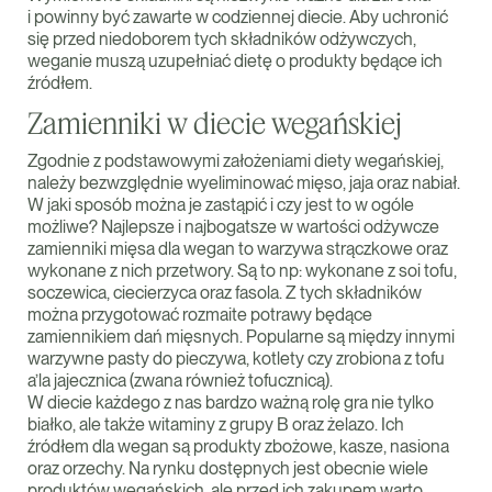
i powinny być zawarte w codziennej diecie. Aby uchronić
się przed niedoborem tych składników odżywczych,
weganie muszą uzupełniać dietę o produkty będące ich
źródłem.
Zamienniki w diecie wegańskiej
Zgodnie z podstawowymi założeniami diety wegańskiej,
należy bezwzględnie wyeliminować mięso, jaja oraz nabiał.
W jaki sposób można je zastąpić i czy jest to w ogóle
możliwe? Najlepsze i najbogatsze w wartości odżywcze
zamienniki mięsa dla wegan to warzywa strączkowe oraz
wykonane z nich przetwory. Są to np: wykonane z soi tofu,
soczewica, ciecierzyca oraz fasola. Z tych składników
można przygotować rozmaite potrawy będące
zamiennikiem dań mięsnych. Popularne są między innymi
warzywne pasty do pieczywa, kotlety czy zrobiona z tofu
a’la jajecznica (zwana również tofucznicą).
W diecie każdego z nas bardzo ważną rolę gra nie tylko
białko, ale także witaminy z grupy B oraz żelazo. Ich
źródłem dla wegan są produkty zbożowe, kasze, nasiona
oraz orzechy. Na rynku dostępnych jest obecnie wiele
produktów wegańskich, ale przed ich zakupem warto