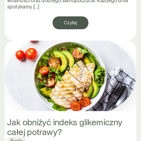
witalności oraz dobrego samopoczucia. Każdego dnia
spotykamy […]
Czytaj
Jak obniżyć indeks glikemiczny
całej potrawy?
Porady