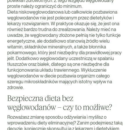
powikłań zdrowotnych. Z tego względu węglowodany
proste należy ograniczyć do minimum.
Dieta niskowęglowodanowa lub całkowicie pozbawiona
węglowodanów nie jest polecanym przez dietetyków i
lekarzy rozwiązaniem. W praktyce okazuje się, że jest ona
również bardzo trudna do zrealizowania. Należy mieć na
uwadze, że węglowodany złożone pełnią nie tylko funkcje
energetyczne, ale dodatkowo stanowią źródło wielu
witamin, składników mineralnych, a także błonnika
pokarmowego, który jest niezbędny dla prawidłowej pracy
jelit. Dodatkowo węglowodany uczestniczą w spalaniu
tłuszczów oraz białek, dlatego są one niezbędne dla
funkcjonowania układu trawiennego. Wykluczenie
węglowodanów w diecie pozbawia organizm całego
szeregu mikroskładników mających istotny wpływ na
zdrowie.
Bezpieczna dieta bez
węglowodanów – czy to możliwe?
Rozważasz zmianę sposobu odżywiania i myślisz o
wprowadzeniu diety eliminacyjnej? Zanim podejmiesz taką
decyzję, koniecznie skonsultuj ją z lekarzem i dietetykiem.