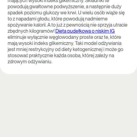
mających wysoki indeks glikemiczny. Składniki te
powodują gwałtowne podwyższenie, a następnie duży
spadek poziomu glukozy we krwi. U wielu osób wiąże się
to z napadami głodu, które powodują nadmierne
spożywanie kalorii. A to już z pewnością nie sprzyja utracie
zbędnych kilogramów!
Dieta pudełkowa o niskim IG
eliminuje wyłącznie węglowodany proste oraz te, które
mają wysoki indeks glikemiczny. Taki model odżywiania
jest mniej restrykcyjny od diety ketogenicznej i może go
stosować praktycznie każda osoba, której zależy na
zdrowym odżywianiu.