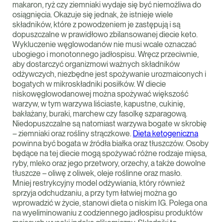
makaron, ryż czy ziemniaki wydaje się być niemożliwa do
osiągnięcia. Okazuje się jednak, że istnieje wiele
składników, które z powodzeniem je zastępują i są
dopuszczalne w prawidłowo zbilansowanej diecie keto.
Wykluczenie węglowodanów nie musi wcale oznaczać
ubogiego i monotonnego jadłospisu. Wręcz przeciwnie,
aby dostarczyć organizmowi ważnych składników
odżywczych, niezbędne jest spożywanie urozmaiconych i
bogatych w mikroskładniki posiłków. W diecie
niskowęglowodanowej można spożywać większość
warzyw, w tym warzywa liściaste, kapustne, cukinię,
bakłażany, buraki, marchew czy fasolkę szparagową.
Niedopuszczalne są natomiast warzywa bogate w skrobię
– ziemniaki oraz rośliny strączkowe.
Dieta ketogeniczna
powinna być bogata w źródła białka oraz tłuszczów. Osoby
będące na tej diecie mogą spożywać różne rodzaje mięsa,
ryby, mleko oraz jego przetwory, orzechy, a także dowolne
tłuszcze – oliwę z oliwek, oleje roślinne oraz masło.
Mniej restrykcyjny model odżywiania, który również
sprzyja odchudzaniu, a przy tym łatwiej można go
wprowadzić w życie, stanowi dieta o niskim IG. Polega ona
na wyeliminowaniu z codziennego jadłospisu produktów