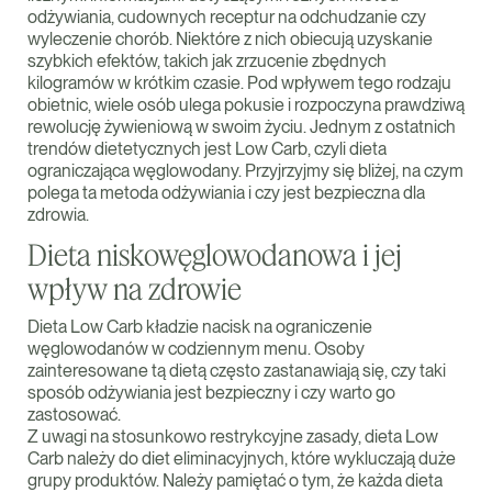
odżywiania, cudownych receptur na odchudzanie czy
wyleczenie chorób. Niektóre z nich obiecują uzyskanie
szybkich efektów, takich jak zrzucenie zbędnych
kilogramów w krótkim czasie. Pod wpływem tego rodzaju
obietnic, wiele osób ulega pokusie i rozpoczyna prawdziwą
rewolucję żywieniową w swoim życiu. Jednym z ostatnich
trendów dietetycznych jest Low Carb, czyli dieta
ograniczająca węglowodany. Przyjrzyjmy się bliżej, na czym
polega ta metoda odżywiania i czy jest bezpieczna dla
zdrowia.
Dieta niskowęglowodanowa i jej
wpływ na zdrowie
Dieta Low Carb kładzie nacisk na ograniczenie
węglowodanów w codziennym menu. Osoby
zainteresowane tą dietą często zastanawiają się, czy taki
sposób odżywiania jest bezpieczny i czy warto go
zastosować.
Z uwagi na stosunkowo restrykcyjne zasady, dieta Low
Carb należy do diet eliminacyjnych, które wykluczają duże
grupy produktów. Należy pamiętać o tym, że każda dieta