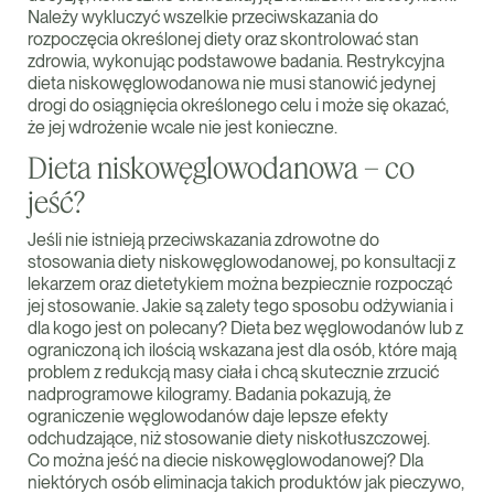
Należy wykluczyć wszelkie przeciwskazania do
rozpoczęcia określonej diety oraz skontrolować stan
zdrowia, wykonując podstawowe badania. Restrykcyjna
dieta niskowęglowodanowa nie musi stanowić jedynej
drogi do osiągnięcia określonego celu i może się okazać,
że jej wdrożenie wcale nie jest konieczne.
Dieta niskowęglowodanowa – co
jeść?
Jeśli nie istnieją przeciwskazania zdrowotne do
stosowania diety niskowęglowodanowej, po konsultacji z
lekarzem oraz dietetykiem można bezpiecznie rozpocząć
jej stosowanie. Jakie są zalety tego sposobu odżywiania i
dla kogo jest on polecany? Dieta bez węglowodanów lub z
ograniczoną ich ilością wskazana jest dla osób, które mają
problem z redukcją masy ciała i chcą skutecznie zrzucić
nadprogramowe kilogramy. Badania pokazują, że
ograniczenie węglowodanów daje lepsze efekty
odchudzające, niż stosowanie diety niskotłuszczowej.
Co można jeść na diecie niskowęglowodanowej? Dla
niektórych osób eliminacja takich produktów jak pieczywo,