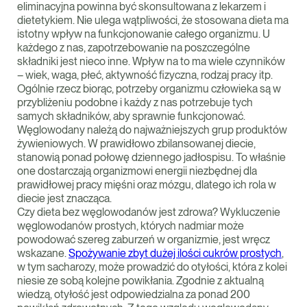
eliminacyjna powinna być skonsultowana z lekarzem i
dietetykiem. Nie ulega wątpliwości, że stosowana dieta ma
istotny wpływ na funkcjonowanie całego organizmu. U
każdego z nas, zapotrzebowanie na poszczególne
składniki jest nieco inne. Wpływ na to ma wiele czynników
– wiek, waga, płeć, aktywność fizyczna, rodzaj pracy itp.
Ogólnie rzecz biorąc, potrzeby organizmu człowieka są w
przybliżeniu podobne i każdy z nas potrzebuje tych
samych składników, aby sprawnie funkcjonować.
Węglowodany należą do najważniejszych grup produktów
żywieniowych. W prawidłowo zbilansowanej diecie,
stanowią ponad połowę dziennego jadłospisu. To właśnie
one dostarczają organizmowi energii niezbędnej dla
prawidłowej pracy mięśni oraz mózgu, dlatego ich rola w
diecie jest znacząca.
Czy dieta bez węglowodanów jest zdrowa? Wykluczenie
węglowodanów prostych, których nadmiar może
powodować szereg zaburzeń w organizmie, jest wręcz
wskazane.
Spożywanie zbyt dużej ilości cukrów prostych
,
w tym sacharozy, może prowadzić do otyłości, która z kolei
niesie ze sobą kolejne powikłania. Zgodnie z aktualną
wiedzą, otyłość jest odpowiedzialna za ponad 200