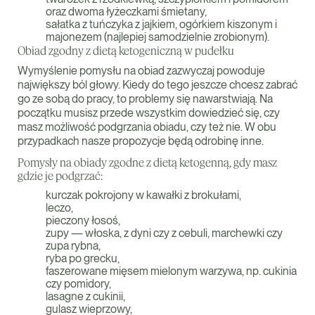
oraz dwoma łyżeczkami śmietany,
sałatka z tuńczyka z jajkiem, ogórkiem kiszonym i
majonezem (najlepiej samodzielnie zrobionym).
Obiad zgodny z dietą ketogeniczną w pudełku
Wymyślenie pomysłu na obiad zazwyczaj powoduje
największy ból głowy. Kiedy do tego jeszcze chcesz zabrać
go ze sobą do pracy, to problemy się nawarstwiają. Na
początku musisz przede wszystkim dowiedzieć się, czy
masz możliwość podgrzania obiadu, czy też nie. W obu
przypadkach nasze propozycje będą odrobinę inne.
Pomysły na obiady zgodne z dietą ketogenną, gdy masz
gdzie je podgrzać:
kurczak pokrojony w kawałki z brokułami,
leczo,
pieczony łosoś,
zupy — włoska, z dyni czy z cebuli, marchewki czy
zupa rybna,
ryba po grecku,
faszerowane mięsem mielonym warzywa, np. cukinia
czy pomidory,
lasagne z cukinii,
gulasz wieprzowy,