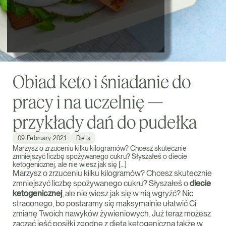
Obiad keto i śniadanie do
pracy i na uczelnię —
przykłady dań do pudełka
09 February 2021
Dieta
Marzysz o zrzuceniu kilku kilogramów? Chcesz skutecznie
zmniejszyć liczbę spożywanego cukru? Słyszałeś o diecie
ketogenicznej, ale nie wiesz jak się […]
Marzysz o zrzuceniu kilku kilogramów? Chcesz skutecznie
zmniejszyć liczbę spożywanego cukru? Słyszałeś o
diecie
ketogenicznej
, ale nie wiesz jak się w nią wgryźć? Nic
straconego, bo postaramy się maksymalnie ułatwić Ci
zmianę Twoich nawyków żywieniowych. Już teraz możesz
zacząć jeść posiłki zgodne z dietą ketogeniczną także w