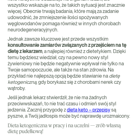
wszystko wskazuje na to, że takich sytuacji jest znacznie
więcej. Obecnie trwają badania, które mają za zadanie
udowodnić, że zmniejszenie ilości spożywanych
węglowodanów pomaga również w innych chorobach
neurodegeneracyjnych.
Jednak zawsze kluczowe jest przede wszystkim
konsultowanie zamiarów związanych z przejściem na tę
dietę z lekarzem
, a najlepiej również z dietetykiem. Dzięki
temu będziesz wiedział, czy na pewno nowy styl
żywieniowy nie będzie negatywnie wpływał nie tylko na
Twoje samopoczucie, ale także na stan zdrowia. Na
przykład nie najlepszą opcją będzie stawianie na
dietę
ketogeniczną
, gdy borykasz się z chorobami nerek czy
wątroby.
Jeśli jednak lekarz stwierdził, że nie ma żadnych
przeciwwskazań, to nie trać czasu i odmień swój styl
jedzenia. Zacznij przygodę z
dietą keto – przepisy
są
pyszne, a Twój jadłospis może być naprawdę urozmaicony.
Dieta ketogeniczna w pracy i na uczelni — zrób własną
dietę pudełkową!