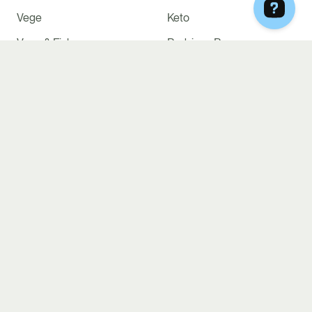
Vege
Keto
Vege & Fish
Rodzinny Box
Mom2Be
Menopauza
Low IG, Low Gluten &
High Protein
Lactose
DLACZEGO MY
Bezkompromisowa jakość
Krótkie składy produktów
Produkty premium
Opinie klientów
Kucharz