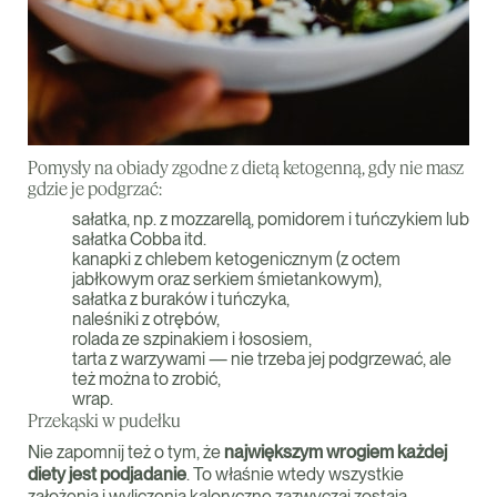
Pomysły na obiady zgodne z dietą ketogenną, gdy nie masz
gdzie je podgrzać:
sałatka, np. z mozzarellą, pomidorem i tuńczykiem lub
sałatka Cobba itd.
kanapki z chlebem ketogenicznym (z octem
jabłkowym oraz serkiem śmietankowym),
sałatka z buraków i tuńczyka,
naleśniki z otrębów,
rolada ze szpinakiem i łososiem,
tarta z warzywami — nie trzeba jej podgrzewać, ale
też można to zrobić,
wrap.
Przekąski w pudełku
Nie zapomnij też o tym, że
największym wrogiem każdej
diety jest podjadanie
. To właśnie wtedy wszystkie
założenia i wyliczenia kaloryczne zazwyczaj zostają