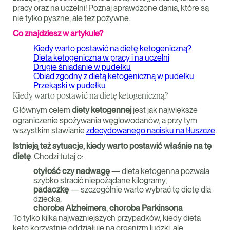
pracy oraz na uczelni! Poznaj sprawdzone dania, które są
nie tylko pyszne, ale też pożywne.
Co znajdziesz w artykule?
Kiedy warto postawić na dietę ketogeniczną?
Dieta ketogeniczna w pracy i na uczelni
Drugie śniadanie w pudełku
Obiad zgodny z dietą ketogeniczną w pudełku
Przekąski w pudełku
Kiedy warto postawić na dietę ketogeniczną?
Głównym celem
diety ketogennej
jest jak największe
ograniczenie spożywania węglowodanów, a przy tym
wszystkim stawianie
zdecydowanego nacisku na tłuszcze
.
Istnieją też sytuacje, kiedy warto postawić właśnie na tę
dietę
. Chodzi tutaj o:
otyłość czy nadwagę
— dieta ketogenna pozwala
szybko stracić niepożądane kilogramy,
padaczkę
— szczególnie warto wybrać tę dietę dla
dziecka,
choroba Alzheimera
,
choroba Parkinsona
To tylko kilka najważniejszych przypadków, kiedy dieta
keto korzystnie oddziałuje na organizm ludzki, ale