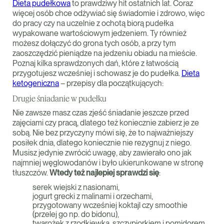
Dieta pudełkowa
to prawdziwy hit ostatnich lat. Coraz
więcej osób chce odżywiać się świadomie i zdrowo, więc
do pracy czy na uczelnie z ochotą biorą pudełka
wypakowane wartościowym jedzeniem. Ty również
możesz dołączyć do grona tych osób, a przy tym
zaoszczędzić pieniądze na jedzeniu obiadu na mieście.
Poznaj kilka sprawdzonych dań, które z łatwością
przygotujesz wcześniej i schowasz je do pudełka.
Dieta
ketogeniczna
– przepisy dla początkujących:
Drugie śniadanie w pudełku
Nie zawsze masz czas zjeść śniadanie jeszcze przed
zajęciami czy pracą, dlatego też koniecznie zabierz je ze
sobą. Nie bez przyczyny mówi się, że to najważniejszy
posiłek dnia, dlatego koniecznie nie rezygnuj z niego.
Musisz jedynie zwrócić uwagę, aby zawierało ono jak
najmniej węglowodanów i było ukierunkowane w stronę
tłuszczów.
Wtedy też najlepiej sprawdzi się
:
serek wiejski z nasionami,
jogurt grecki z malinami i orzechami,
przygotowany wcześniej koktajl czy smoothie
(przelej go np. do bidonu),
twarożek z rzodkiewką, szczypiorkiem i pomidorem