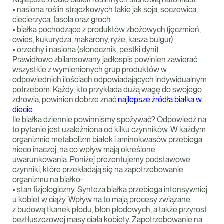
• nasiona roślin strączkowych takie jak soja, soczewica,
ciecierzyca, fasola oraz groch
• białka pochodzące z produktów zbożowych (jęczmień,
owies, kukurydza, makarony, ryże, kasza bulgur)
• orzechy i nasiona (słonecznik, pestki dyni)
Prawidłowo zbilansowany jadłospis powinien zawierać
wszystkie z wymienionych grup produktów w
odpowiednich ilościach odpowiadających indywidualnym
potrzebom. Każdy, kto przykłada dużą wagę do swojego
zdrowia, powinien dobrze znać
najlepsze źródła białka w
diecie
.
Ile białka dziennie powinniśmy spożywać? Odpowiedź na
to pytanie jest uzależniona od kilku czynników. W każdym
organizmie metabolizm białek i aminokwasów przebiega
nieco inaczej, na co wpływ mają określone
uwarunkowania. Poniżej prezentujemy podstawowe
czynniki, które przekładają się na zapotrzebowanie
organizmu na białko:
• stan fizjologiczny. Synteza białka przebiega intensywniej
u kobiet w ciąży. Wpływ na to mają procesy związane
z budową tkanek płodu, błon płodowych, a także przyrost
beztłuszczowej masy ciała kobiety. Zapotrzebowanie na