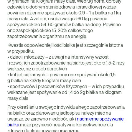
w gramach na kilogram masy ciała. Według norm, dorosły
człowiek o dobrym stanie zdrowia i prawidłowej wadze
powinien dziennie spożywać około 0,9 – 1 g białka na 1 kg
masy ciała. A zatem, osoba ważąca 60 kg powinna
spożywać około 54-60 gramów białka na dobę. Powinno
ono zaspokajać około 15-20% całkowitego
zapotrzebowania organizmu na energię.
Kwestia odpowiedniej ilości białka jest szczególnie istotna
w przypadku:
• dzieci i młodzieży – z uwagi na intensywny wzrost
i rozwój, ich zapotrzebowanie na białko jest około 1,5-2 razy
większe, niż u osób dorosłych
• kobiet ciężarnych – powinny one spożywać około 1,5
g białka na każdy kilogram masy ciała
• sportowców i pracowników fizycznych – w ich przypadku
wskazane jest spożywanie od 1,4 do 2g białka na kilogram
masy ciała
Przy określaniu swojego indywidualnego zapotrzebowania
na białko oraz planowaniu jadłospisu należy mieć na
uwadze, że zarówno niedobór, jak i
nadmierne spożywanie
białka
może przynieść negatywne konsekwencje dla
zdrowia i funkcjonowania organizmu.