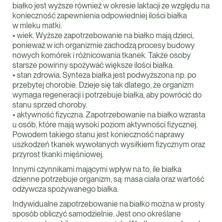
białko jest wyższe również w okresie laktacji ze względu na
konieczność zapewnienia odpowiedniej ilości białka
w mleku matki.
• wiek. Wyższe zapotrzebowanie na białko mają dzieci,
ponieważ w ich organizmie zachodzą procesy budowy
nowych komórek i różnicowania tkanek. Także osoby
starsze powinny spożywać większe ilości białka.
• stan zdrowia. Synteza białka jest podwyższona np. po
przebytej chorobie. Dzieje się tak dlatego, że organizm
wymaga regeneracji i potrzebuje białka, aby powrócić do
stanu sprzed choroby.
• aktywność fizyczna. Zapotrzebowanie na białko wzrasta
u osób, które mają wysoki poziom aktywności fizycznej.
Powodem takiego stanu jest konieczność naprawy
uszkodzeń tkanek wywołanych wysiłkiem fizycznym oraz
przyrost tkanki mięśniowej.
Innymi czynnikami mającymi wpływ na to, ile białka
dzienne potrzebuje organizm, są: masa ciała oraz wartość
odżywcza spożywanego białka.
Indywidualne zapotrzebowanie na białko można w prosty
sposób obliczyć samodzielnie. Jest ono określane