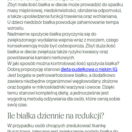
Zbyt mała ilość białka w diecie może prowadzić do spadku
masy mięśniowej, niedokrwistości, obniżenia odporności,
a także upośledzenia funkcji trawienia oraz wchłaniania.
U dzieci niedobór białka powoduje zahamowanie tempa
wzrostu.
Nadmierne spożycie białka przyczynia się do
zwiększonego wydalania wapnia wraz z moczem, czego
konsekwencją może być osteoporoza. Zbyt duża ilość
białka w diecie zwiększa także ryzyko kwasicy oraz
powstawania kamieni nerkowych.
W jaki sposób można kontrolować ilość spożycia białka?
Dobrą propozycję stanowi
dieta pudełkowa o niskim IG
.
Jest bogata w pełnowartościowe białko, a dodatkowo
zawiera niezbędne organizmowi węglowodany złożone
oraz bogate w mikroskładniki warzywa i owoce. Dzięki
temu stanowi kompletną dietę, a jednocześnie jest
wygodną metodą odżywiania dla osób, które cenią sobie
swój czas.
Ile białka dziennie na redukcji?
W przypadku osób chcących zredukować tkankę
tłuszczową, zalecane jest zwiększenie podaży białka do