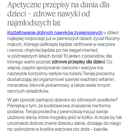
Apetyczne przepisy na dania dla
dzieci – zdrowe nawyki od
najmłodszych lat
Kształtowanie dobrych nawyków żywieniowych
u dzieci
najlepiej rozpocząć już w pierwszych latach życia! Roczny
maluch, którego jadłospis będzie obfitował w warzywa
i owoce, chętniej będzie po nie sięgał również
w późniejszych latach życia! To jeden z powodów, dla
którego warto poznać
zdrowe przepisy dla dzieci
. Co
więcej, często spożywanie owoców i warzyw ma
niezwykle korzystny wpływ na rozwój Twojej pociechy,
dostarczając jej organizmowi szeroki wachlarz witamin,
minerałów, błonnik pokarmowy, a także wiele innych
cennych składników.
W jaki sposób zachęcić dziecko do zdrowych posiłków?
Pamiętaj o tym, że podstawowe znaczenie ma forma
podania. Twoja pociecha z pewnością ma już swoje
ulubione dania, które mogłaby jeść w kółko. A może by tak
urozmaicić dobrze znane dziecku danie, dodając do niego
np. pokrojone w kostka warzywa czy zioła – bazylię,