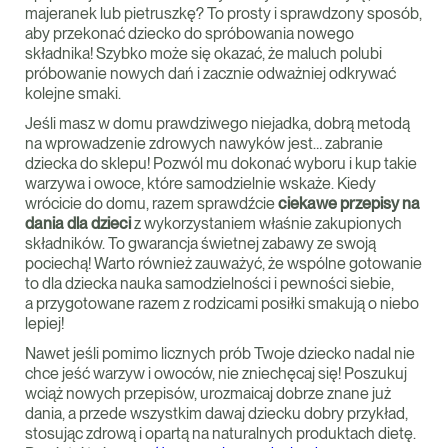
majeranek lub pietruszkę? To prosty i sprawdzony sposób,
aby przekonać dziecko do spróbowania nowego
składnika! Szybko może się okazać, że maluch polubi
próbowanie nowych dań i zacznie odważniej odkrywać
kolejne smaki.
Jeśli masz w domu prawdziwego niejadka, dobrą metodą
na wprowadzenie zdrowych nawyków jest… zabranie
dziecka do sklepu! Pozwól mu dokonać wyboru i kup takie
warzywa i owoce, które samodzielnie wskaże. Kiedy
wrócicie do domu, razem sprawdźcie
ciekawe przepisy na
dania dla dzieci
z wykorzystaniem właśnie zakupionych
składników. To gwarancja świetnej zabawy ze swoją
pociechą! Warto również zauważyć, że wspólne gotowanie
to dla dziecka nauka samodzielności i pewności siebie,
a przygotowane razem z rodzicami posiłki smakują o niebo
lepiej!
Nawet jeśli pomimo licznych prób Twoje dziecko nadal nie
chce jeść warzyw i owoców, nie zniechęcaj się! Poszukuj
wciąż nowych przepisów, urozmaicaj dobrze znane już
dania, a przede wszystkim dawaj dziecku dobry przykład,
stosując zdrową i opartą na naturalnych produktach dietę.