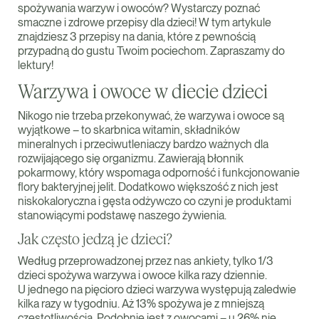
spożywania warzyw i owoców? Wystarczy poznać
smaczne i zdrowe przepisy dla dzieci! W tym artykule
znajdziesz 3 przepisy na dania, które z pewnością
przypadną do gustu Twoim pociechom. Zapraszamy do
lektury!
Warzywa i owoce w diecie dzieci
Nikogo nie trzeba przekonywać, że warzywa i owoce są
wyjątkowe – to skarbnica witamin, składników
mineralnych i przeciwutleniaczy bardzo ważnych dla
rozwijającego się organizmu. Zawierają błonnik
pokarmowy, który wspomaga odporność i funkcjonowanie
flory bakteryjnej jelit. Dodatkowo większość z nich jest
niskokaloryczna i gęsta odżywczo co czyni je produktami
stanowiącymi podstawę naszego żywienia.
Jak często jedzą je dzieci?
Według przeprowadzonej przez nas ankiety, tylko 1/3
dzieci spożywa warzywa i owoce kilka razy dziennie.
U jednego na pięcioro dzieci warzywa występują zaledwie
kilka razy w tygodniu. Aż 13% spożywa je z mniejszą
częstotliwością. Podobnie jest z owocami – u 26% nie