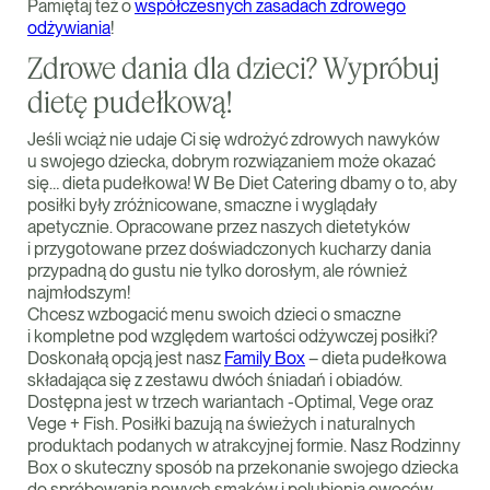
Pamiętaj też o
współczesnych zasadach zdrowego
odżywiania
!
Zdrowe dania dla dzieci? Wypróbuj
dietę pudełkową!
Jeśli wciąż nie udaje Ci się wdrożyć zdrowych nawyków
u swojego dziecka, dobrym rozwiązaniem może okazać
się… dieta pudełkowa! W Be Diet Catering dbamy o to, aby
posiłki były zróżnicowane, smaczne i wyglądały
apetycznie. Opracowane przez naszych dietetyków
i przygotowane przez doświadczonych kucharzy dania
przypadną do gustu nie tylko dorosłym, ale również
najmłodszym!
Chcesz wzbogacić menu swoich dzieci o smaczne
i kompletne pod względem wartości odżywczej posiłki?
Doskonałą opcją jest nasz
Family Box
– dieta pudełkowa
składająca się z zestawu dwóch śniadań i obiadów.
Dostępna jest w trzech wariantach -Optimal, Vege oraz
Vege + Fish. Posiłki bazują na świeżych i naturalnych
produktach podanych w atrakcyjnej formie. Nasz Rodzinny
Box o skuteczny sposób na przekonanie swojego dziecka
do spróbowania nowych smaków i polubienia owoców