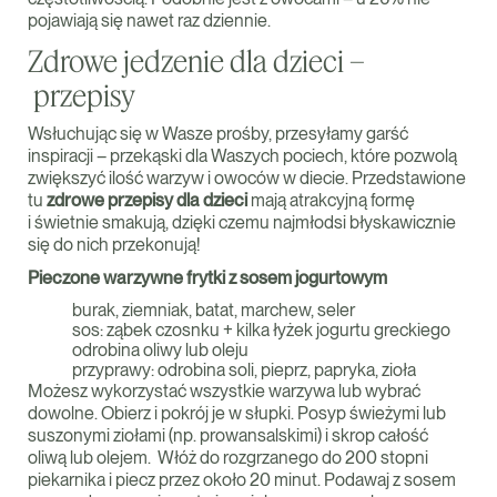
pojawiają się nawet raz dziennie.
Zdrowe jedzenie dla dzieci –
przepisy
Wsłuchując się w Wasze prośby, przesyłamy garść
inspiracji – przekąski dla Waszych pociech, które pozwolą
zwiększyć ilość warzyw i owoców w diecie. Przedstawione
tu
zdrowe przepisy dla dzieci
mają atrakcyjną formę
i świetnie smakują, dzięki czemu najmłodsi błyskawicznie
się do nich przekonują!
Pieczone warzywne frytki z sosem jogurtowym
burak, ziemniak, batat, marchew, seler
sos: ząbek czosnku + kilka łyżek jogurtu greckiego
odrobina oliwy lub oleju
przyprawy: odrobina soli, pieprz, papryka, zioła
Możesz wykorzystać wszystkie warzywa lub wybrać
dowolne. Obierz i pokrój je w słupki. Posyp świeżymi lub
suszonymi ziołami (np. prowansalskimi) i skrop całość
oliwą lub olejem. Włóż do rozgrzanego do 200 stopni
piekarnika i piecz przez około 20 minut. Podawaj z sosem