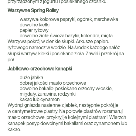
przyrządzonym z jogurtu i posiekanego czosnku.
Warzywne Spring Rollsy
warzywa: kolorowe papryki, ogórek, marchewka
dowolne kiełki
papier ryżowy
dowolne zioła: świeża bazylia, kolendra, mięta
Warzywa pokrój w cienkie słupki. Arkusze papieru
ryżowego namocz w wodzie. Na środek każdego nałóż
słupki warzyw, kiełki i posiekane zioła. Zawiń i przekrój na
pół.
Jabłkowo-orzechowe kanapki
duże jabłka
dobrej jakości masło orzechowe
dowolne bakalie: posiekane orzechy włoskie,
migdały, żurawina, rodzynki
kakao lub cynamon
Wydrąż gniazda nasienne z jabłek, następnie pokrój je
w centymetrowe plastry. Na połowie plastrów rozsmaruj
masło orzechowe, przykryj je kolejnymi plastrami. Wierzch
kanapek posyp dowolnymi bakaliami oraz cynamonem lub
kakao.