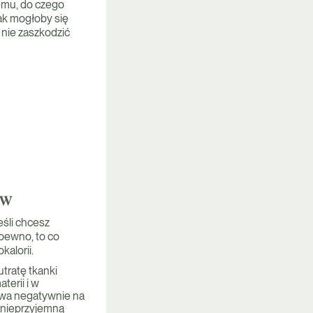
temu, do czego
jak mogłoby się
nie zaszkodzić
ów
jeśli chcesz
 pewno, to co
kalorii.
utratę tkanki
terii i w
ywa negatywnie na
ę nieprzyjemną