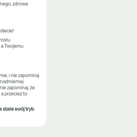
alnego, zdrowe
diecie!
rostu
a, a Twojemu
ie, i nie zapominaj
ę nadmiernej
nie zapominaj, że
 a przecież to
a stałe swój tryb