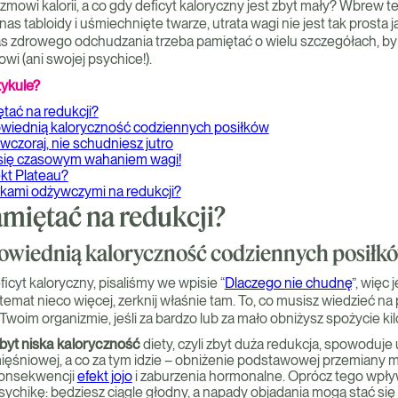
zmowi kalorii, a co gdy deficyt kaloryczny jest zbyt mały? Wbrew 
as tabloidy i uśmiechnięte twarze, utrata wagi nie jest tak prosta 
 zdrowego odchudzania trzeba pamiętać o wielu szczegółach, by 
i (ani swojej psychice!).
tykule?
tać na redukcji?
wiednią kaloryczność codziennych posiłków
 wczoraj, nie schudniesz jutro
 się czasowym wahaniem wagi!
kt Plateau?
ikami odżywczymi na redukcji?
miętać na redukcji?
owiednią kaloryczność codziennych posiłk
ficyt kaloryczny, pisaliśmy we wpisie “
Dlaczego nie chudnę
”, więc 
temat nieco więcej, zerknij właśnie tam. To, co musisz wiedzieć na
Twoim organizmie, jeśli za bardzo lub za mało obniżysz spożycie kilo
byt niska kaloryczność
diety, czyli zbyt duża redukcja, spowoduje 
ięśniowej, a co za tym idzie – obniżenie podstawowej przemiany ma
onsekwencji
efekt jojo
i zaburzenia hormonalne. Oprócz tego wpł
sychikę: będziesz ciągle głodny, a napady objadania mogą stać si