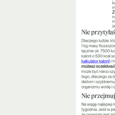
k
m
Z
n
m
ż
Nie przytyła
Dlaczego ludzie, kt
1 kg masy tłuszczo
łącznie ok. 7500 kc
kalorii o 500 kcal
kalkulator kalorii
) i
możesz oczekiwać 
może być nieco szyb
tego, dlaczego za d
dietom i szybkiemu
organizmu wodę i 
Nie przejmu
Na wagę najlepiej n
tygodnia. Jeśli w p
że organizm jest z