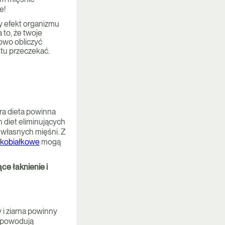
e!
y efekt organizmu
 to, że twoje
owo obliczyć
stu przeczekać.
ra dieta powinna
 diet eliminujących
 własnych mięśni. Z
okobiałkowe
mogą
ce łaknienie i
 i ziarna powinny
u powodują