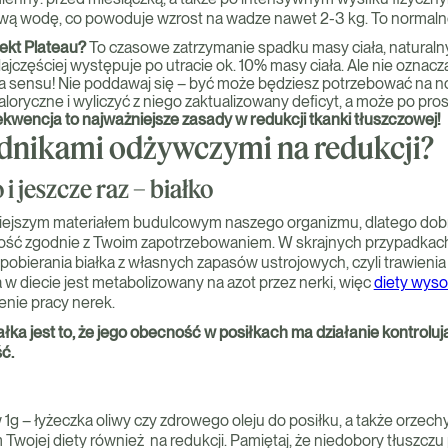
ą wodę, co powoduje wzrost na wadze nawet 2-3 kg. To normaln
fekt Plateau?
To czasowe zatrzymanie spadku masy ciała, naturaln
Najczęściej występuje po utracie ok. 10% masy ciała. Ale nie oznacza
 sensu! Nie poddawaj się – być może będziesz potrzebować na n
loryczne i wyliczyć z niego zaktualizowany deficyt, a może po pro
ekwencja to najważniejsze zasady w redukcji tkanki tłuszczowej!
adnikami odżywczymi na redukcji?
 i jeszcze raz – białko
niejszym materiałem budulcowym naszego organizmu, dlatego dob
lość zgodnie z Twoim zapotrzebowaniem. W skrajnych przypadkach
pobierania białka z własnych zapasów ustrojowych, czyli trawienia
a w diecie jest metabolizowany na azot przez nerki, więc
diety wys
nie pracy nerek.
łka jest to, że jego obecność w posiłkach ma działanie kontrolują
ć.
 1g – łyżeczka oliwy czy zdrowego oleju do posiłku, a także orzechy
 Twojej diety również na redukcji. Pamiętaj, że niedobory tłuszcz