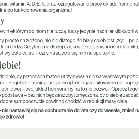
ania witamin A, D, E, K, oraz rozregulowanie pracy układu hormon
dne do funkcjonowania organizmu!
ny
niektórym opiniom nie tuczą, tuczy jedynie nadmiar kilokalorii w 
roste na złożone, ale nie dlatego, że biały chleb jest „zły” – po p
dniki dadzą Ci sytość na dłużej dzięki większej zawartości błonnik
 wyrzutu cukru – czas na zajęcie się nim na spokojnie.
iebie!
nienie, by przemiana materii utrzymywała się na właściwym poziom
nej. Regularne treningi urozmaicaj treningami siłowymi i nie bój si
śniowej – twój układ hormonalny na to nie pozwoli! Oprócz tego 
o podstawa – bez nich będziesz zbyt zmęczona, by o siebie zadbać,
i dobre samopoczucie powinno chodzić w redukcji masy ciała.
 nie nastawiaj się na odchudzanie do lata czy do wesela, zmień n
oje zdrowie!