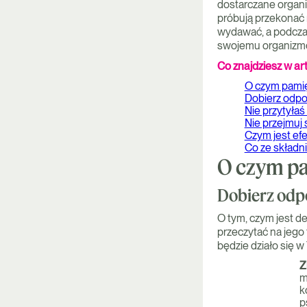
dostarczane organi
próbują przekonać n
wydawać, a podczas
swojemu organizmow
Co znajdziesz w ar
O czym pamię
Dobierz odpo
Nie przytyłaś
Nie przejmuj
Czym jest efe
Co ze składn
O czym pa
Dobierz odp
O tym, czym jest de
przeczytać na jego 
będzie działo się w 
Z
m
k
p