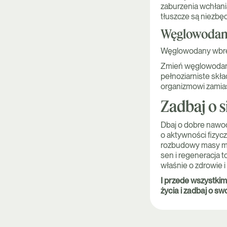
zaburzenia wchłani
tłuszcze są niezbę
Węglowoda
Węglowodany wbrew 
Zmień węglowodany p
pełnoziarniste skła
organizmowi zamiast
Zadbaj o s
Dbaj o dobre nawod
o aktywności fizycz
rozbudowy masy mię
sen i regeneracja t
właśnie o zdrowie 
I przede wszystkim:
życia i zadbaj o sw