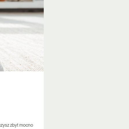
iczysz zbyt mocno