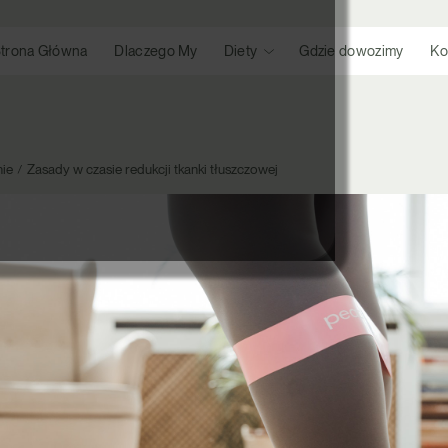
trona Główna
Dlaczego My
Diety
Gdzie dowozimy
Ko
ie
Zasady w czasie redukcji tkanki tłuszczowej