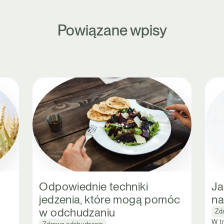
Powiązane wpisy
Odpowiednie techniki
Ja
jedzenia, które mogą pomóc
na
w odchudzaniu
Zd
W t