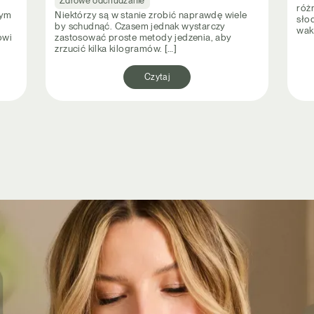
Zdrowe odchudzanie
róż
nym
Niektórzy są w stanie zrobić naprawdę wiele
słod
by schudnąć. Czasem jednak wystarczy
wak
owi
zastosować proste metody jedzenia, aby
zrzucić kilka kilogramów. […]
Czytaj