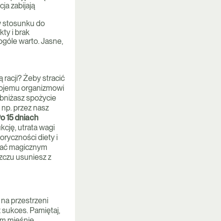
ja zabijają
 w stosunku do
ty i brak
ogóle warto. Jasne,
 racji? Żeby stracić
wojemu organizmowi
obniżasz spożycie
np. przez nasz
o 15 dniach
kcję, utrata wagi
oryczności diety i
zukać magicznym
zczu usuniesz z
 na przestrzeni
 sukces. Pamiętaj,
ym mięśnie