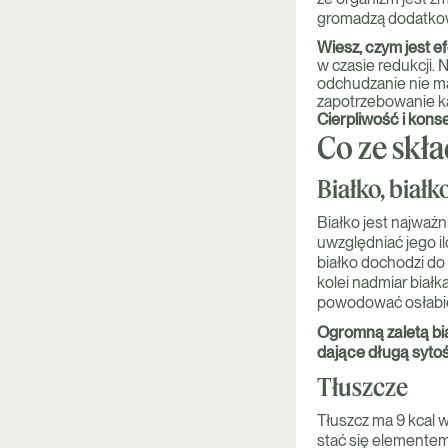
gromadzą dodatkow
Wiesz, czym jest e
w czasie redukcji. 
odchudzanie nie ma
zapotrzebowanie ka
Cierpliwość i kons
Co ze skł
Białko, białko
Białko jest najważ
uwzględniać jego i
białko dochodzi do 
kolei nadmiar białk
powodować osłabie
Ogromną zaletą bia
dające długą sytoś
Tłuszcze
Tłuszcz ma 9 kcal w
stać się elementem