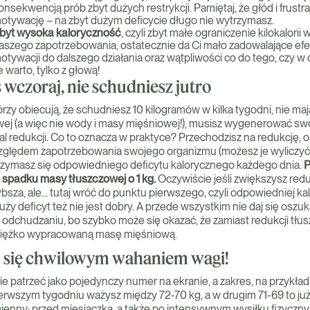
onsekwencją prób zbyt dużych restrykcji. Pamiętaj, że głód i frustrac
otywację – na zbyt dużym deficycie długo nie wytrzymasz.
byt wysoka kaloryczność
, czyli zbyt małe ograniczenie kilokalorii
aszego zapotrzebowania, ostatecznie da Ci mało zadowalające efek
otywacji do dalszego działania oraz wątpliwości co do tego, czy w 
e warto, tylko z głową!
ś wczoraj, nie schudniesz jutro
órzy obiecują, że schudniesz 10 kilogramów w kilka tygodni, nie mają
wej (a więc nie wody i masy mięśniowej!), musisz wygenerować s
al redukcji. Co to oznacza w praktyce? Przechodzisz na redukcję, 
 względem zapotrzebowania swojego organizmu (możesz je wyliczyć 
 trzymasz się odpowiedniego deficytu kalorycznego każdego dnia.
P
spadku masy tłuszczowej o 1 kg.
Oczywiście jeśli zwiększysz redu
sza, ale… tutaj wróć do punktu pierwszego, czyli odpowiedniej kal
uży deficyt też nie jest dobry. A przede wszystkim nie daj się os
 odchudzaniu, bo szybko może się okazać, że zamiast redukcji tłus
ciężko wypracowaną masę mięśniową.
j się chwilowym wahaniem wagi!
ie patrzeć jako pojedynczy numer na ekranie, a zakres, na przykład
ierwszym tygodniu ważysz między 72-70 kg, a w drugim 71-69 to już
mienny: przed miesiączką, a także po intensywnym wysiłku fizyczn