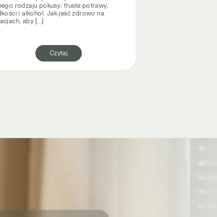
nego rodzaju pokusy: tłuste potrawy,
kości i alkohol. Jak jeść zdrowo na
acjach, aby […]
Czytaj